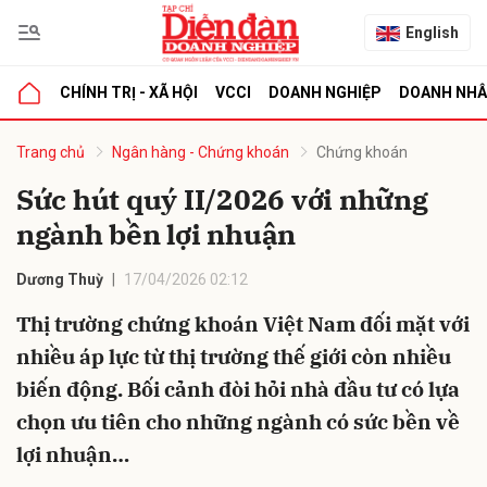
English
CHÍNH TRỊ - XÃ HỘI
VCCI
DOANH NGHIỆP
DOANH NH
bình luận
Trang chủ
Ngân hàng - Chứng khoán
Chứng khoán
Sức hút quý II/2026 với những
ngành bền lợi nhuận
Dương Thuỳ
17/04/2026 02:12
Thị trường chứng khoán Việt Nam đối mặt với
nhiều áp lực từ thị trường thế giới còn nhiều
Hủy
G
biến động. Bối cảnh đòi hỏi nhà đầu tư có lựa
chọn ưu tiên cho những ngành có sức bền về
lợi nhuận…