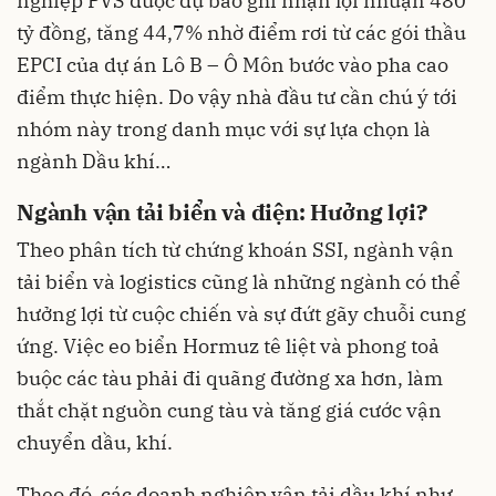
nghiệp PVS được dự báo ghi nhận lợi nhuận 480
tỷ đồng, tăng 44,7% nhờ điểm rơi từ các gói thầu
EPCI của dự án Lô B – Ô Môn bước vào pha cao
điểm thực hiện. Do vậy nhà đầu tư cần chú ý tới
nhóm này trong danh mục với sự lựa chọn là
ngành Dầu khí…
Ngành vận tải biển và điện: Hưởng lợi?
Theo phân tích từ chứng khoán SSI, ngành vận
tải biển và logistics cũng là những ngành có thể
hưởng lợi từ cuộc chiến và sự đứt gãy chuỗi cung
ứng. Việc eo biển Hormuz tê liệt và phong toả
buộc các tàu phải đi quãng đường xa hơn, làm
thắt chặt nguồn cung tàu và tăng giá cước vận
chuyển dầu, khí.
Theo đó, các doanh nghiệp vận tải dầu khí như