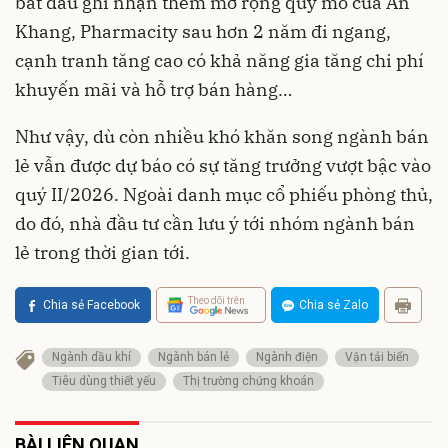
bắt đầu ghi nhận thêm mở rộng quy mô của An
Khang, Pharmacity sau hơn 2 năm đi ngang,
cạnh tranh tăng cao có khả năng gia tăng chi phí
khuyến mãi và hỗ trợ bán hàng…
Như vậy, dù còn nhiều khó khăn song ngành bán
lẻ vẫn được dự báo có sự tăng trưởng vượt bậc vào
quý II/2026. Ngoài danh mục cổ phiếu phòng thủ,
do đó, nhà đầu tư cần lưu ý tới nhóm ngành bán
lẻ trong thời gian tới.
Theo dõi trên
Chia sẻ Facebook
Chia sẻ Zalo
Ngành dầu khí
Ngành bán lẻ
Ngành điện
Vận tải biển
Tiêu dùng thiết yếu
Thị trường chứng khoán
BÀI LIÊN QUAN