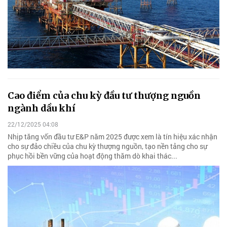
Cao điểm của chu kỳ đầu tư thượng nguồn
ngành dầu khí
22/12/2025 04:08
Nhịp tăng vốn đầu tư E&P năm 2025 được xem là tín hiệu xác nhận
cho sự đảo chiều của chu kỳ thượng nguồn, tạo nền tảng cho sự
phục hồi bền vững của hoạt động thăm dò khai thác...