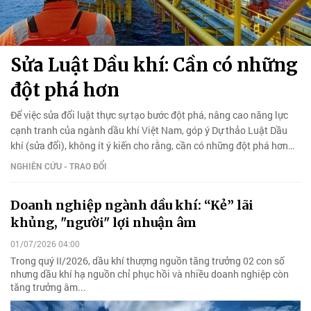
Sửa Luật Dầu khí: Cần có những
đột phá hơn
Để việc sửa đổi luật thực sự tạo bước đột phá, nâng cao năng lực
cạnh tranh của ngành dầu khí Việt Nam, góp ý Dự thảo Luật Dầu
khí (sửa đổi), không ít ý kiến cho rằng, cần có những đột phá hơn
nữa thay vì chỉ dừng lại ở việc chỉnh lý kỹ thuật.
NGHIÊN CỨU - TRAO ĐỔI
Doanh nghiệp ngành dầu khí: “Kẻ” lãi
khủng, "người" lợi nhuận âm
01/07/2026 04:00
Trong quý II/2026, dầu khí thượng nguồn tăng trưởng 02 con số
nhưng dầu khí hạ nguồn chỉ phục hồi và nhiều doanh nghiệp còn
tăng trưởng âm...