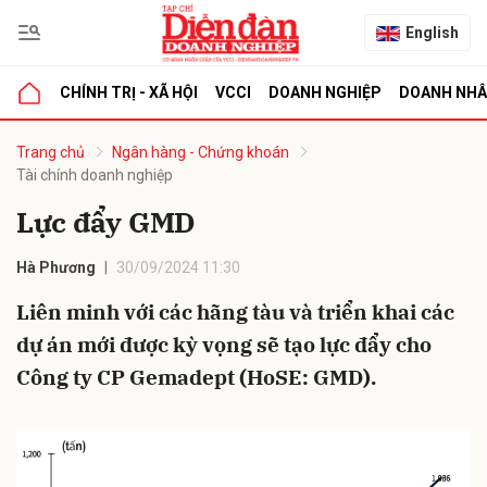
English
CHÍNH TRỊ - XÃ HỘI
VCCI
DOANH NGHIỆP
DOANH NH
bình luận
Trang chủ
Ngân hàng - Chứng khoán
Tài chính doanh nghiệp
Lực đẩy GMD
Hà Phương
30/09/2024 11:30
Liên minh với các hãng tàu và triển khai các
dự án mới được kỳ vọng sẽ tạo lực đẩy cho
Hủy
G
Công ty CP Gemadept (HoSE: GMD).