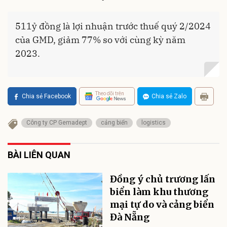
511ỷ đồng là lợi nhuận trước thuế quý 2/2024
của GMD, giảm 77% so với cùng kỳ năm
2023.
Theo dõi trên
Chia sẻ Facebook
Chia sẻ Zalo
Công ty CP Gemadept
cảng biển
logistics
BÀI LIÊN QUAN
Đồng ý chủ trương lấn
biển làm khu thương
mại tự do và cảng biển
Đà Nẵng