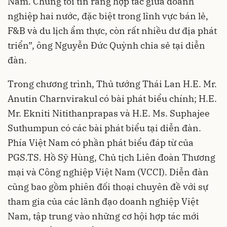
Nam. Chúng tôi tin rằng hợp tác giữa doanh
nghiệp hai nước, đặc biệt trong lĩnh vực bán lẻ,
F&B và du lịch ẩm thực, còn rất nhiều dư địa phát
triển”, ông Nguyễn Đức Quỳnh chia sẻ tại diễn
đàn.
Trong chương trình, Thủ tướng Thái Lan H.E. Mr.
Anutin Charnvirakul có bài phát biểu chính; H.E.
Mr. Ekniti Nitithanprapas và H.E. Ms. Suphajee
Suthumpun có các bài phát biểu tại diễn đàn.
Phía Việt Nam có phần phát biểu đáp từ của
PGS.TS. Hồ Sỹ Hùng, Chủ tịch Liên đoàn Thương
mại và Công nghiệp Việt Nam (VCCI). Diễn đàn
cũng bao gồm phiên đối thoại chuyên đề với sự
tham gia của các lãnh đạo doanh nghiệp Việt
Nam, tập trung vào những cơ hội hợp tác mới