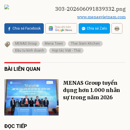
www.menasvietnam.com
Theo dõi trên
Chia sẻ Facebook
Chia sẻ Zalo
MENAS Group
Mena Town
Thai Siam Kitchen
Đầu tư kinh doanh
Hợp tác Việt - Thái
BÀI LIÊN QUAN
MENAS Group tuyển
dụng hơn 1.000 nhân
sự trong năm 2026
ĐỌC TIẾP