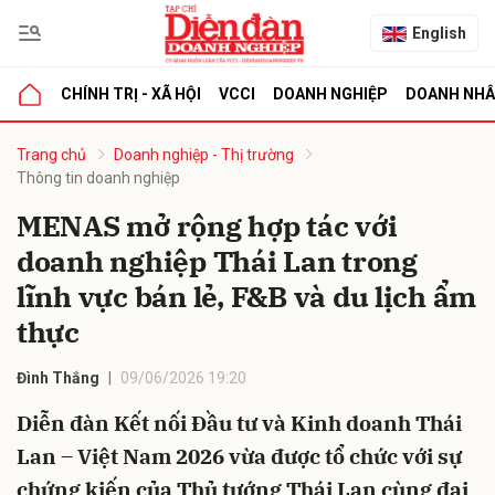
English
CHÍNH TRỊ - XÃ HỘI
VCCI
DOANH NGHIỆP
DOANH NH
bình luận
Trang chủ
Doanh nghiệp - Thị trường
Thông tin doanh nghiệp
MENAS mở rộng hợp tác với
doanh nghiệp Thái Lan trong
lĩnh vực bán lẻ, F&B và du lịch ẩm
thực
Hủy
G
Đình Thắng
09/06/2026 19:20
Diễn đàn Kết nối Đầu tư và Kinh doanh Thái
Lan – Việt Nam 2026 vừa được tổ chức với sự
chứng kiến của Thủ tướng Thái Lan cùng đại