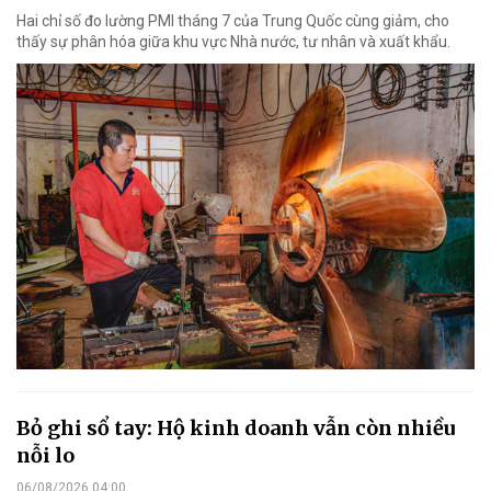
Hai chỉ số đo lường PMI tháng 7 của Trung Quốc cùng giảm, cho
thấy sự phân hóa giữa khu vực Nhà nước, tư nhân và xuất khẩu.
Bỏ ghi sổ tay: Hộ kinh doanh vẫn còn nhiều
nỗi lo
06/08/2026 04:00