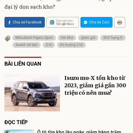
đại lý dọn sạch kho?
Theo dõi trên
Chia sẻ Facebook
Chia sẻ Zalo
Mitsubishi Pajero Sport
tồn kho
giảm giá
SUV hạng D
doanh số bán
ô tô
thị trường ô tô
BÀI LIÊN QUAN
Isuzu mu-X tồn kho từ
2023, giảm giá gần 300
triệu có nên mua?
ĐỌC TIẾP
Ô tô tồn kho lâu ngày, giảm hàng trăm