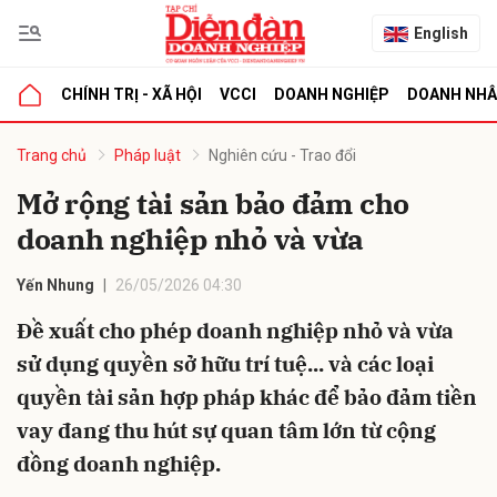
English
CHÍNH TRỊ - XÃ HỘI
VCCI
DOANH NGHIỆP
DOANH NH
bình luận
Trang chủ
Pháp luật
Nghiên cứu - Trao đổi
Mở rộng tài sản bảo đảm cho
doanh nghiệp nhỏ và vừa
Yến Nhung
26/05/2026 04:30
Đề xuất cho phép doanh nghiệp nhỏ và vừa
sử dụng quyền sở hữu trí tuệ... và các loại
Hủy
G
quyền tài sản hợp pháp khác để bảo đảm tiền
vay đang thu hút sự quan tâm lớn từ cộng
đồng doanh nghiệp.