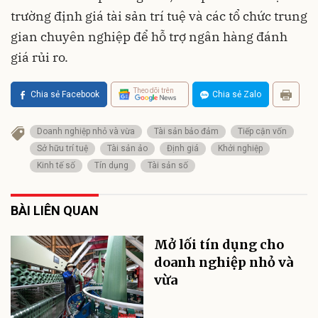
trường định giá tài sản trí tuệ và các tổ chức trung
gian chuyên nghiệp để hỗ trợ ngân hàng đánh
giá rủi ro.
Theo dõi trên
Chia sẻ Facebook
Chia sẻ Zalo
Doanh nghiệp nhỏ và vừa
Tài sản bảo đảm
Tiếp cận vốn
Sở hữu trí tuệ
Tài sản ảo
Định giá
Khởi nghiệp
Kinh tế số
Tín dụng
Tài sản số
BÀI LIÊN QUAN
Mở lối tín dụng cho
doanh nghiệp nhỏ và
vừa