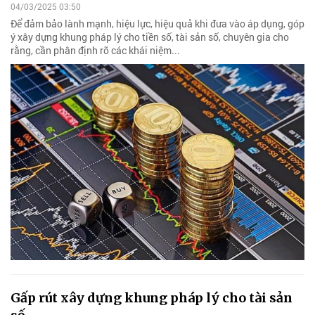
04/03/2025 03:50
Để đảm bảo lành mạnh, hiệu lực, hiệu quả khi đưa vào áp dụng, góp
ý xây dựng khung pháp lý cho tiền số, tài sản số, chuyên gia cho
rằng, cần phân định rõ các khái niệm...
Gấp rút xây dựng khung pháp lý cho tài sản