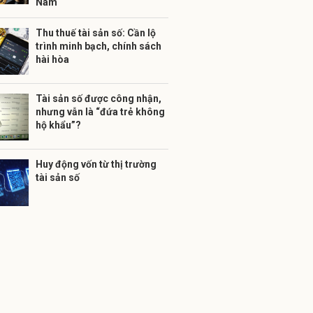
Nam
Thu thuế tài sản số: Cần lộ
trình minh bạch, chính sách
hài hòa
Tài sản số được công nhận,
nhưng vẫn là “đứa trẻ không
hộ khẩu”?
Huy động vốn từ thị trường
tài sản số