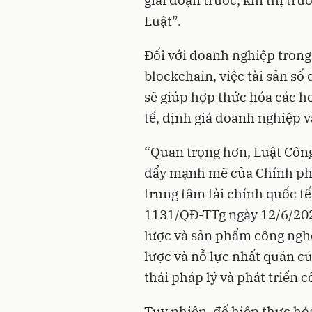
giai đoạn trước, khi thị tr
Luật”.
Đối với doanh nghiệp trong 
blockchain, việc tài sản số
sẽ giúp hợp thức hóa các h
tế, định giá doanh nghiệp v
“Quan trọng hơn, Luật Công
đẩy mạnh mẽ của Chính ph
trung tâm tài chính quốc tế
1131/QĐ-TTg ngày 12/6/20
lược và sản phẩm công nghệ
lược và nỗ lực nhất quán c
thái pháp lý và phát triển 
Tuy nhiên, để hiện thực hóa