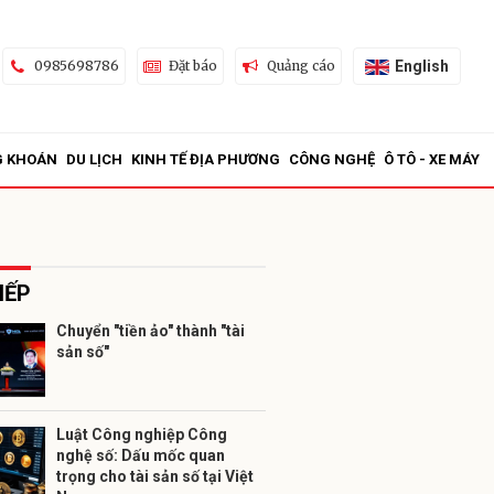
English
0985698786
Đặt báo
Quảng cáo
G KHOÁN
DU LỊCH
KINH TẾ ĐỊA PHƯƠNG
CÔNG NGHỆ
Ô TÔ - XE MÁY
IẾP
Chuyển "tiền ảo" thành "tài
sản số"
ửi
Luật Công nghiệp Công
nghệ số: Dấu mốc quan
trọng cho tài sản số tại Việt