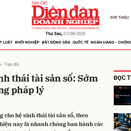
GIỚI THIỆU
bình luận
Thứ Sáu,
07/08/2026
P LUẬT
KHỞI NGHIỆP
BẤT ĐỘNG SẢN
QUỐC TẾ
NGÂN HÀNG - CHỨN
 - Trao đổi
nh thái tài sản số: Sớm
ĐỌC T
ng pháp lý
Hủy
G
 cho hệ sinh thái tài sản số, theo
t hiện nay là nhanh chóng ban hành các