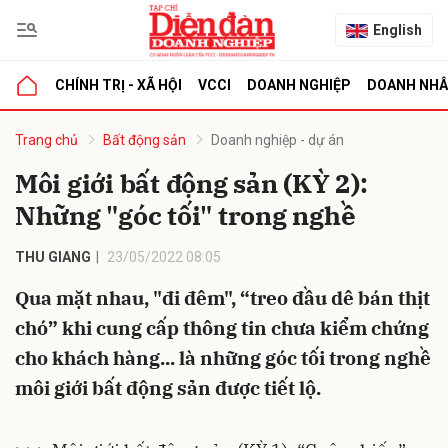
English
CHÍNH TRỊ - XÃ HỘI
VCCI
DOANH NGHIỆP
DOANH NH
bình luận
Trang chủ
Bất động sản
Doanh nghiệp - dự án
Môi giới bất động sản (KỲ 2):
Những "góc tối" trong nghề
THU GIANG
23/05/2022 08:05
Qua mặt nhau, "đi đêm", “treo đầu dê bán thịt
chó” khi cung cấp thông tin chưa kiểm chứng
Hủy
G
cho khách hàng... là những góc tối trong nghề
môi giới bất động sản được tiết lộ.