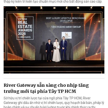
thập kỷ kiên trì kiến tạo chuẩn mực mới cho bất động sản cao cấp.
River Gateway sẵn sàng cho nhịp tăng
trưởng mới tại phía Tây TP HCM
Sở hữu vị trí chiến lược tại cửa ngõ phía Tây TP HCM, River
Gateway ghi dấu ấn nhờ vị trí chiến lược, quy hoạch bài bản, pháp lý
hoàn chỉnh và sự chuẩn bị kỹ lưỡng trước khi chính thức ra thị