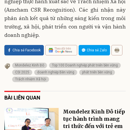
nghiệp thực hành xuất sắc về Trách nhiệm Xã hội
(Amcham CSR Recognition). Các ghi nhận này
phản ánh kết quả từ những sáng kiến trong môi
trường, xã hội, phát triển con người và vận hành
doanh nghiệp.
Theo dõi trên
Chia sẻ Facebook
Chia sẻ Zalo
Mondelez Kinh Đô
Top 100 Doanh nghiệp phát triển bền vững
CSI 2025
doanh nghiệp Bền vững
phát triển bền vững
Trách nhiệm Xã hội
BÀI LIÊN QUAN
Mondelez Kinh Đô tiếp
tục hành trình mang
tri thức đến với trẻ em