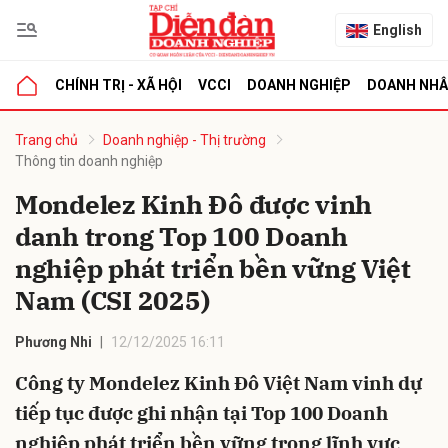
English
CHÍNH TRỊ - XÃ HỘI
VCCI
DOANH NGHIỆP
DOANH NH
bình luận
Trang chủ
Doanh nghiệp - Thị trường
Thông tin doanh nghiệp
Mondelez Kinh Đô được vinh
danh trong Top 100 Doanh
nghiệp phát triển bền vững Việt
Nam (CSI 2025)
Hủy
G
Phương Nhi
12/12/2025 16:11
Công ty Mondelez Kinh Đô Việt Nam vinh dự
tiếp tục được ghi nhận tại Top 100 Doanh
nghiệp phát triển bền vững trong lĩnh vực