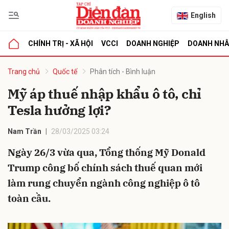
English
CHÍNH TRỊ - XÃ HỘI
VCCI
DOANH NGHIỆP
DOANH NH
bình luận
Trang chủ
Quốc tế
Phân tích - Bình luận
Mỹ áp thuế nhập khẩu ô tô, chỉ
Tesla hưởng lợi?
Nam Trần
28/03/2025 03:24
Ngày 26/3 vừa qua, Tổng thống Mỹ Donald
Trump công bố chính sách thuế quan mới
Hủy
G
làm rung chuyển ngành công nghiệp ô tô
toàn cầu.