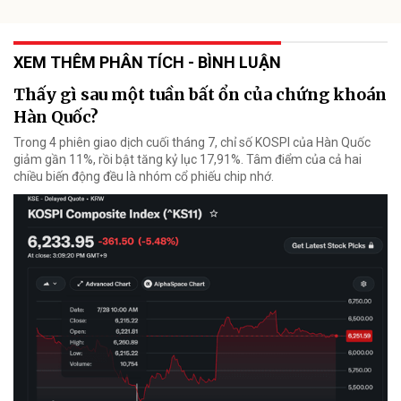
XEM THÊM PHÂN TÍCH - BÌNH LUẬN
Thấy gì sau một tuần bất ổn của chứng khoán
Hàn Quốc?
Trong 4 phiên giao dịch cuối tháng 7, chỉ số KOSPI của Hàn Quốc
giảm gần 11%, rồi bật tăng kỷ lục 17,91%. Tâm điểm của cả hai
chiều biến động đều là nhóm cổ phiếu chip nhớ.