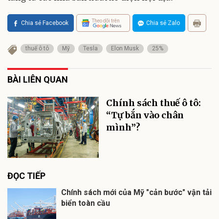
Theo dõi trên
Chia sẻ Facebook
Chia sẻ Zalo
thuế ô tô
Mỹ
Tesla
Elon Musk
25%
BÀI LIÊN QUAN
Chính sách thuế ô tô:
“Tự bắn vào chân
mình”?
ĐỌC TIẾP
Chính sách mới của Mỹ "cản bước" vận tải
biển toàn cầu