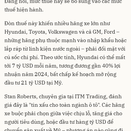
Đáng nói, mức thuế này sẽ bổ sung vào các mức
thuế hiện hành.
Đòn thuế này khiến nhiều hãng xe lớn như
Hyundai, Toyota, Volkswagen và cả GM, Ford –
những hãng phụ thuộc mạnh vào nhập khẩu hoặc
lắp ráp từ linh kiện nước ngoài – phải đối mặt với
cú sốc chi phí. Theo ước tính, Hyundai có thể mất
tới 7 tỷ USD mỗi năm, tương đương gần 40% lợi
nhuận năm 2024, bất chấp kế hoạch mở rộng
đầu tư 21 tỷ USD tại Mỹ.
Stan Roberts, chuyên gia tại ITM Trading, đánh
giá đây là "tin xấu cho toàn ngành ô tô". Các hãng
xe buộc phải chọn giữa việc chịu lỗ, tăng giá cho
người tiêu dùng, hoặc đầu tư hàng tỷ USD để
chuyển sản xuất về Mỹ – phương án nào cũng đi