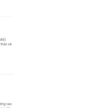
i
đổi)
 thác và
ưởng cao