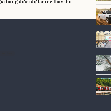
iá hàng được dự báo sẽ thay đổi
g hóa sẽ ra sao?
Theo dõi trên
ẻ Zalo
 hàng hóa
Sửa Luật Hải quan: Làm rõ quy
định xác thực định danh điện tử
với người mua
Nhiều ý kiến đề nghị cơ quan soạn thảo rà soát quy định
về xác thực định danh điện tử đối với giao dịch thương