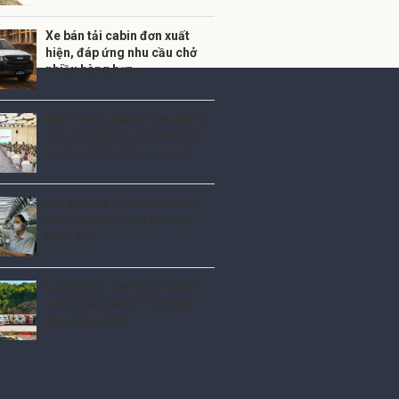
Xe bán tải cabin đơn xuất
hiện, đáp ứng nhu cầu chở
nhiều hàng hơn
Hải Phòng: Nâng tầm giá trị
C/O, bứt phá mục tiêu tăng
trưởng kinh tế hai con số
Mỹ áp thuế 12,5% với hàng
hóa Việt Nam, rủi ro còn
tiềm ẩn?
Logistics - lựa chọn chiến
lược của Quảng Trị trong
giai đoạn mới