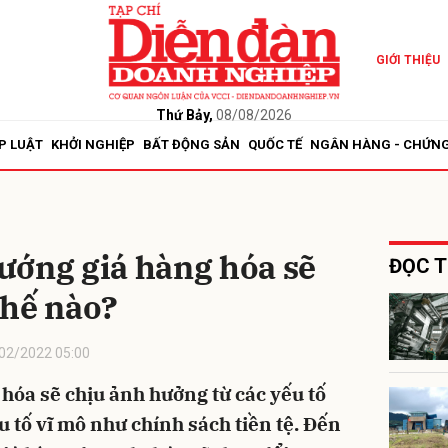
GIỚI THIỆU
bình luận
Thứ Bảy,
08/08/2026
P LUẬT
KHỞI NGHIỆP
BẤT ĐỘNG SẢN
QUỐC TẾ
NGÂN HÀNG - CHỨN
ướng giá hàng hóa sẽ
ĐỌC T
thế nào?
Hủy
G
02/2022 05:00
hóa sẽ chịu ảnh hưởng từ các yếu tố
 tố vĩ mô như chính sách tiền tệ. Đến