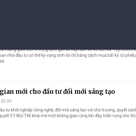
ờng giá rẻ và chiến lược chọn lọc cho nhà đầ
n
 04:01
iện đang giao dịch ở vùng định giá rất hấp dẫn so với lịch sử. Tuy nhiên,
đoạn nhà đầu tư có thể kỳ vọng sinh lời chỉ bằng cách mua bất kỳ cổ phiế
iá.
ian mới cho đầu tư đổi mới sáng tạo
 05:00
ầu tư khởi nghiệp công nghệ, đổi mới sáng tạo với chủ trương, quyết sá
quyết 57-NQ/TW, khai mở một không gian rộng lớn đầy triển vọng cho thị