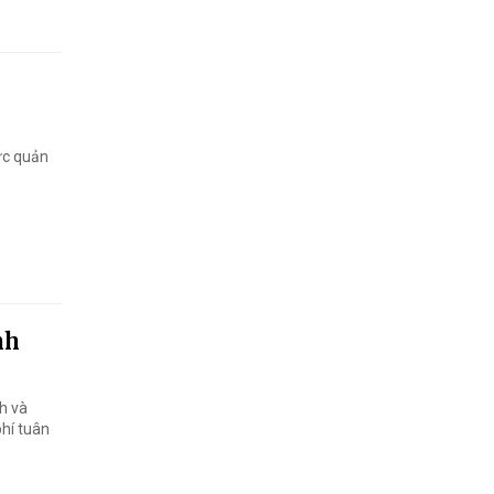
ực quản
nh
h và
phí tuân