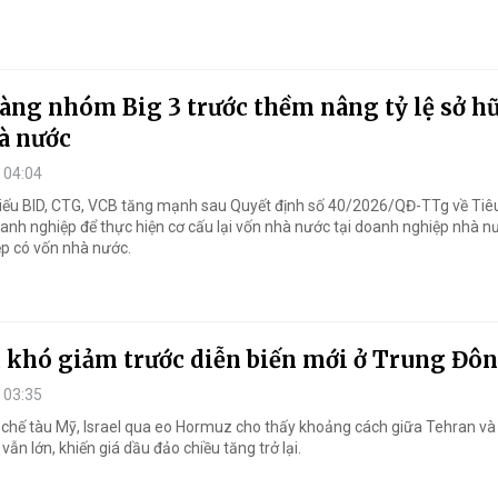
àng nhóm Big 3 trước thềm nâng tỷ lệ sở h
à nước
 04:04
ếu BID, CTG, VCB tăng mạnh sau Quyết định số 40/2026/QĐ-TTg về Tiêu
oanh nghiệp để thực hiện cơ cấu lại vốn nhà nước tại doanh nghiệp nhà n
p có vốn nhà nước.
u khó giảm trước diễn biến mới ở Trung Đô
 03:35
 chế tàu Mỹ, Israel qua eo Hormuz cho thấy khoảng cách giữa Tehran và
ẫn lớn, khiến giá dầu đảo chiều tăng trở lại.