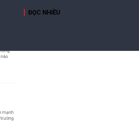
ĐỌC NHIỀU
u tư
 không
u nào
ch mạnh
 trường.