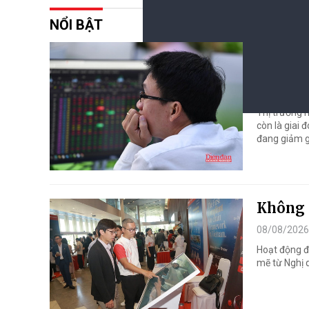
NỔI BẬT
Thị trư
cá nhâ
08/08/2026
Thị trường h
còn là giai 
đang giảm g
Không g
08/08/2026
Hoạt động đ
mẽ từ Nghị 