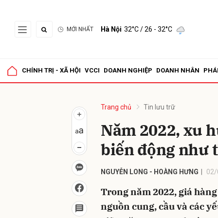
Hà Nội
32°C
/ 26 - 32°C
MỚI NHẤT
Gửi 
CHÍNH TRỊ - XÃ HỘI
VCCI
DOANH NGHIỆP
DOANH NHÂN
PHÁ
Trang chủ
Tin lưu trữ
Năm 2022, xu h
biến động như 
NGUYỄN LONG - HOÀNG HƯNG
02/
Trong năm 2022, giá hàng 
nguồn cung, cầu và các yếu