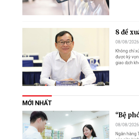
8 đề xu
08/08/2026
Không chỉ x
được kỳ vọn
giao dịch kh
MỚI NHẤT
“Bệ ph
08/08/2026
Ngân hàng T