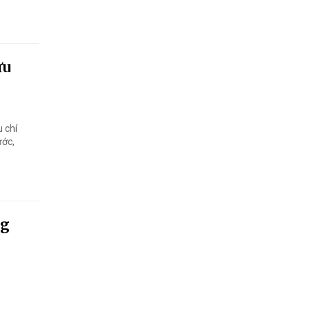
ữu
 chí
ước,
ng