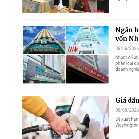
Ngân h
vốn Nh
08/08/2026
Nhóm cổ phi
phân loại d
doanh nghiệ
Giá dầ
08/08/2026
Đề xuất hạn
Washington v