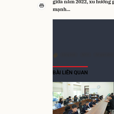
giữa năm 2022, xu hướng g
mạnh...
Năm 2022 xu hướng giá hàn
Chia sẻ Facebook
Chia s
hàng hoá
MXV
Sở giao dịch
BÀI LIÊN QUAN