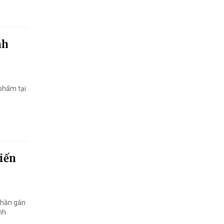
nh
 phẩm tại
tiến
phần gắn
nh