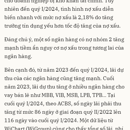
cho doanh nghiệp bị khó khăn tài chính. Tuy
nhiên đến quý I/2024, tình hình nợ xấu diễn
biến nhanh với mức
nợ xấu
là 2,18% do tăng
trưởng tín dụng yếu hơn tốc độ tăng của nợ xấu.
Đáng chú ý, một số ngân hàng có nợ nhóm 2 tăng
mạnh tiềm ẩn nguy cơ nợ xấu trong tương lai của
ngân hàng.
Bên cạnh đó, từ năm 2023 đến quý I/2024, lãi dự
thu của các ngân hàng cũng tăng mạnh. Cuối
năm 2023, lãi dự thu tăng ở nhiều ngân hàng cho
vay bán lẻ như MBB, VIB, MSB, LPB, TPB… Tại
cuối quý I/2024, theo ACBS, số ngày lãi phải thu
tăng từ mức 86 ngày ở giai đoạn quý II/2022 lên
116 ngày vào cuối quý I/2024. Một dữ liệu từ
WiChart (WiGroup) cũng cho thấy tổng số lãi, phí