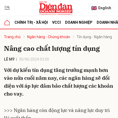
English
CHÍNH TRỊ - XÃ HỘI
VCCI
DOANH NGHIỆP
DOANH NH
bình luận
Trang chủ
Ngân hàng - Chứng khoán
Tín dụng - Ngân hàng
Nâng cao chất lượng tín dụng
LÊ MỸ
30/06/2024 03:50
Với dự kiến tín dụng tăng trưởng mạnh hơn
vào nửa cuối năm nay, các ngân hàng sẽ đối
diện với áp lực đảm bảo chất lượng các khoản
Hủy
G
cho vay.
>>> Ngân hàng còn động lực và năng lực duy trì
lãi suất thấp