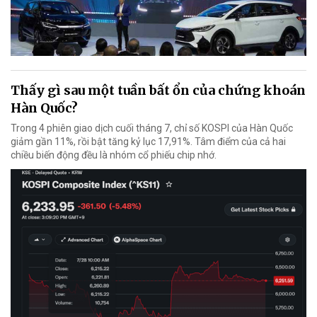
Thấy gì sau một tuần bất ổn của chứng khoán
Hàn Quốc?
Trong 4 phiên giao dịch cuối tháng 7, chỉ số KOSPI của Hàn Quốc
giảm gần 11%, rồi bật tăng kỷ lục 17,91%. Tâm điểm của cả hai
chiều biến động đều là nhóm cổ phiếu chip nhớ.