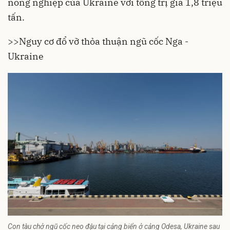
nông nghiệp của Ukraine với tổng trị giá 1,8 triệu
tấn.
>>
Nguy cơ đổ vỡ thỏa thuận ngũ cốc Nga -
Ukraine
Con tàu chở ngũ cốc neo đậu tại cảng biển ở cảng Odesa, Ukraine sau