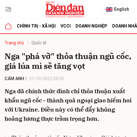
English
CHÍNH TRỊ - XÃ HỘI
VCCI
DOANH NGHIỆP
DOANH NH
bình luận
Trang chủ
Quốc tế
Nga "phá vỡ" thỏa thuận ngũ cốc,
giá lúa mì sẽ tăng vọt
CẨM ANH
31/10/2022 04:00
Nga đã chính thức đình chỉ thỏa thuận xuất
khẩu ngũ cốc - thành quả ngoại giao hiếm hoi
Hủy
G
với Ukraine. Điều này có thể đẩy khủng
hoảng lương thực trầm trọng hơn.