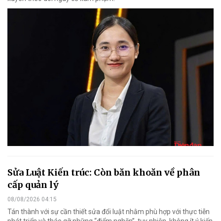
Sửa Luật Kiến trúc: Còn băn khoăn về phân
cấp quản lý
08/08/2026 04:15
Tán thành với sự cần thiết sửa đổi luật nhằm phù hợp với thực tiễn
phát triển và tháo gỡ những “điểm nghẽn”, tuy nhiên, không ít ý kiến