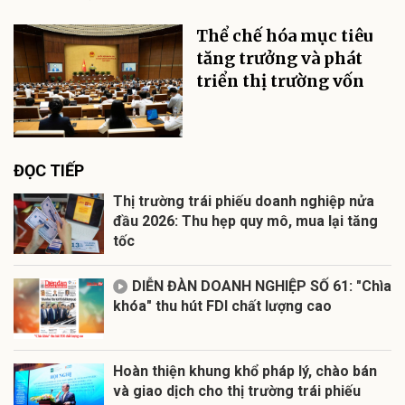
Thể chế hóa mục tiêu
tăng trưởng và phát
triển thị trường vốn
ĐỌC TIẾP
Thị trường trái phiếu doanh nghiệp nửa
đầu 2026: Thu hẹp quy mô, mua lại tăng
tốc
DIỄN ĐÀN DOANH NGHIỆP SỐ 61: "Chìa
khóa" thu hút FDI chất lượng cao
Hoàn thiện khung khổ pháp lý, chào bán
và giao dịch cho thị trường trái phiếu