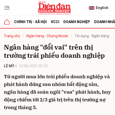
English
CHÍNH TRỊ - XÃ HỘI
VCCI
DOANH NGHIỆP
DOANH NH
bình luận
Trang chủ
Ngân hàng - Chứng khoán
Tín dụng - Ngân hàng
Ngân hàng "đổi vai" trên thị
trường trái phiếu doanh nghiệp
LÊ MỸ
10/06/2021 05:25
Từ người mua lớn trái phiếu doanh nghiệp và
phát hành đứng sau nhóm bất động sản,
Hủy
G
ngân hàng đã soán ngôi "vua" phát hành, huy
động chiếm tới 2/3 giá trị trên thị trường nợ
trong tháng 5.