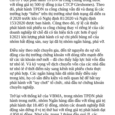
với tổng giá trị 500 tỷ đồng (của CTCP Glexhomes). Theo
đó, phát hành TPDN ra công chúng vẫn đã và đang là các
trường hợp “hiếm” trên thị trường như tình trạng đã diễn ra
ở 2020 trước khi có Nghị định 81/2020 và Nghị định
153/2020 được ban hành. Cũng theo đó, tỷ lệ cải thiện
phát hành trái phiếu ra công chúng thay vì riêng lẻ của các
doanh nghiệp từ chỗ đã có tín hiệu tích cực hơn ở quý
I/2021 khi lượng phát hành có sự chi phối bùng nổ của
nhóm bất động sản,
nay lại đã bị nhóm ngân hàng, phá vỡ.
Điều này theo một chuyên gia, đến từ nguyên do sự sôi
động của thị trường chứng khoán với dòng tiền mạnh đến
từ các tài khoản mở mới – đã cho thấy hấp lực hút vốn đầu
tư nhỏ lẻ. Và kỳ vọng về dịch chuyển vốn của các nhà đầu
tư nhỏ lẻ ở thời điểm này sang kênh trái phiếu chưa thực
sự phù hợp. Các ngân hàng hẳn đã nhìn thấy điều này
trong khi, họ có sẵn điều kiện và mối quan hệ để bắt tay
phát hành với "tay chơi" tổ chức, nhà đầu tư chứng khoán
chuyên nghiệp.
Trở lại với thống kê của VBMA, trong nhóm TPDN phát
hành trong nước, nhóm Ngân hàng dẫn đầu với tổng giá trị
phát hành đạt 18.485 tỷ đồng, nhóm các doanh nghiệp Bất
động sản đứng ở vị trị thứ hai với tổng giá trị phát hành đạt
4.950 tỷ đồng. Như vậy, trong 2 tháng đầu quý II, các