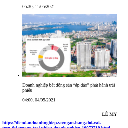
05:30, 11/05/2021
Doanh nghiệp bất động sản “áp đảo” phát hành trái
phiếu
04:00, 04/05/2021
LÊ MỸ
https://diendandoanhnghiep.vn/ngan-hang-doi-vai-
tren-thi-truong-trai-phieu-doanh-nghiep-10072719.html