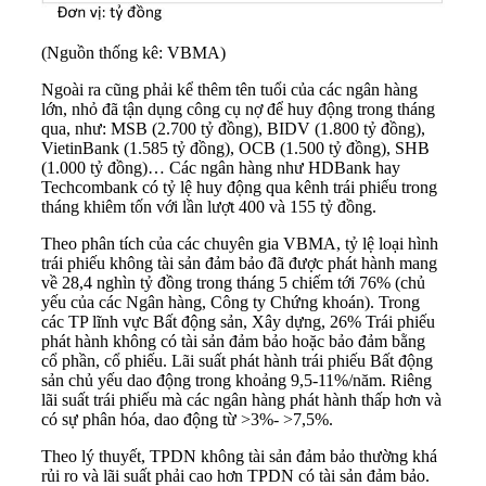
(Nguồn thống kê: VBMA)
Ngoài ra cũng phải kể thêm tên tuổi của các ngân hàng
lớn, nhỏ đã tận dụng công cụ nợ để huy động trong tháng
qua, như: MSB (2.700 tỷ đồng), BIDV (1.800 tỷ đồng),
VietinBank (1.585 tỷ đồng), OCB (1.500 tỷ đồng), SHB
(1.000 tỷ đồng)… Các ngân hàng như HDBank hay
Techcombank có tỷ lệ huy động qua kênh trái phiếu trong
tháng khiêm tốn với lần lượt 400 và 155 tỷ đồng.
Theo phân tích của các chuyên gia VBMA, tỷ lệ loại hình
trái phiếu không tài sản đảm bảo đã được phát hành mang
về 28,4 nghìn tỷ đồng trong tháng 5 chiếm tới 76% (chủ
yếu của các Ngân hàng, Công ty Chứng khoán). Trong
các TP lĩnh vực Bất động sản, Xây dựng, 26% Trái phiếu
phát hành không có tài sản đảm bảo hoặc bảo đảm bằng
cổ phần, cổ phiếu. Lãi suất phát hành trái phiếu Bất động
sản chủ yếu dao động trong khoảng 9,5-11%/năm. Riêng
lãi suất trái phiếu mà các ngân hàng phát hành thấp hơn và
có sự phân hóa, dao động từ >3%- >7,5%.
Theo lý thuyết, TPDN không tài sản đảm bảo thường khá
rủi ro và lãi suất phải cao hơn TPDN có tài sản đảm bảo.