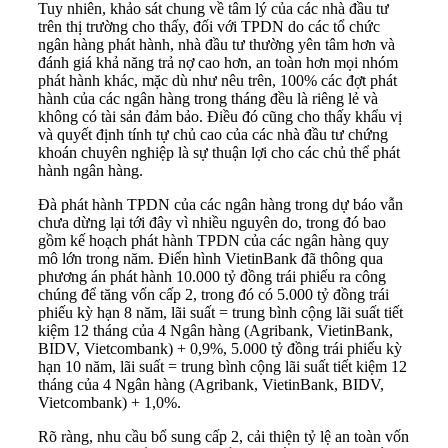
Tuy nhiên, khảo sát chung về tâm lý của các nhà đầu tư
trên thị trường cho thấy, đối với TPDN do các tổ chức
ngân hàng phát hành, nhà đầu tư thường yên tâm hơn và
đánh giá khả năng trả nợ cao hơn, an toàn hơn mọi nhóm
phát hành khác, mặc dù như nêu trên, 100% các đợt phát
hành của các ngân hàng trong tháng đều là riêng lẻ và
không có tài sản đảm bảo. Điều đó cũng cho thấy khẩu vị
và quyết định tính tự chủ cao của các nhà đầu tư chứng
khoán chuyên nghiệp là sự thuận lợi cho các chủ thể phát
hành ngân hàng.
Đà phát hành TPDN của các ngân hàng trong dự báo vẫn
chưa dừng lại tới đây vì nhiều nguyên do, trong đó bao
gồm kế hoạch phát hành TPDN của các ngân hàng quy
mô lớn trong năm. Điển hình VietinBank đã thông qua
phương án phát hành 10.000 tỷ đồng trái phiếu ra công
chúng để tăng vốn cấp 2, trong đó có 5.000 tỷ đồng trái
phiếu kỳ hạn 8 năm, lãi suất = trung bình cộng lãi suất tiết
kiệm 12 tháng của 4 Ngân hàng (Agribank, VietinBank,
BIDV, Vietcombank) + 0,9%, 5.000 tỷ đồng trái phiếu kỳ
hạn 10 năm, lãi suất = trung bình cộng lãi suất tiết kiệm 12
tháng của 4 Ngân hàng (Agribank, VietinBank, BIDV,
Vietcombank) + 1,0%.
Rõ ràng, nhu cầu bổ sung cấp 2, cải thiện tỷ lệ an toàn vốn