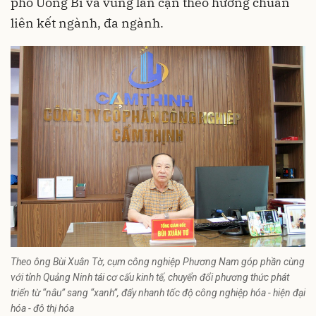
phố Uông Bí và vùng lân cận theo hướng chuẩn
liên kết ngành, đa ngành.
Theo ông Bùi Xuân Tờ, cụm công nghiệp Phương Nam góp phần cùng
với tỉnh Quảng Ninh tái cơ cấu kinh tế, chuyển đổi phương thức phát
triển từ “nâu” sang “xanh”, đẩy nhanh tốc độ công nghiệp hóa - hiện đại
hóa - đô thị hóa