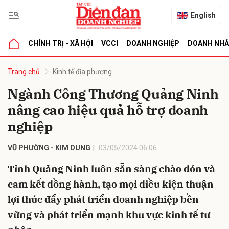
English
CHÍNH TRỊ - XÃ HỘI
VCCI
DOANH NGHIỆP
DOANH NH
bình luận
Trang chủ
Kinh tế địa phương
Ngành Công Thương Quảng Ninh
nâng cao hiệu quả hỗ trợ doanh
nghiệp
VŨ PHƯỜNG - KIM DUNG
03/05/2024 06:06
Tỉnh Quảng Ninh luôn sẵn sàng chào đón và
Hủy
G
cam kết đồng hành, tạo mọi điều kiện thuận
lợi thúc đẩy phát triển doanh nghiệp bền
vững và phát triển mạnh khu vực kinh tế tư