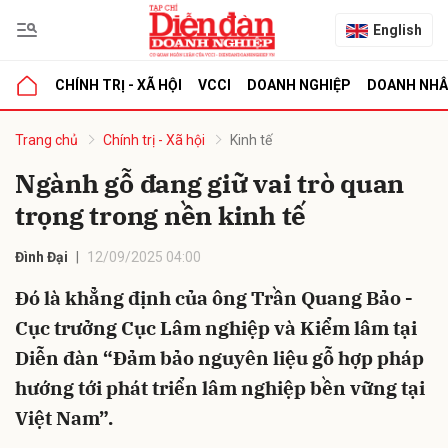
English
CHÍNH TRỊ - XÃ HỘI
VCCI
DOANH NGHIỆP
DOANH NH
bình luận
Trang chủ
Chính trị - Xã hội
Kinh tế
Ngành gỗ đang giữ vai trò quan
trọng trong nền kinh tế
Đình Đại
12/09/2025 04:00
Đó là khẳng định của ông Trần Quang Bảo -
Cục trưởng Cục Lâm nghiệp và Kiểm lâm tại
Hủy
G
Diễn đàn “Đảm bảo nguyên liệu gỗ hợp pháp
hướng tới phát triển lâm nghiệp bền vững tại
Việt Nam”.