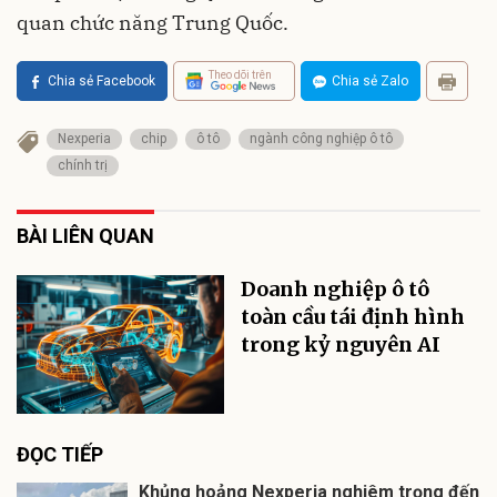
quan chức năng Trung Quốc.
Theo dõi trên
Chia sẻ Facebook
Chia sẻ Zalo
Nexperia
chip
ô tô
ngành công nghiệp ô tô
chính trị
BÀI LIÊN QUAN
Doanh nghiệp ô tô
toàn cầu tái định hình
trong kỷ nguyên AI
ĐỌC TIẾP
Khủng hoảng Nexperia nghiêm trọng đến