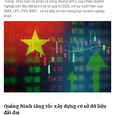
"Sóng" chào bán cổ phần ra công chúng (IPO) của nhiều doanh
nghiệp bắt đầu dâng trở lại từ quý II/2026, với sự xuất hiện của
DMX, LPS, DVV, AMY... và tới đây sẽ còn hàng loạt doanh nghiệp
khác.
Quảng Ninh tăng tốc xây dựng cơ sở dữ liệu
đất đai