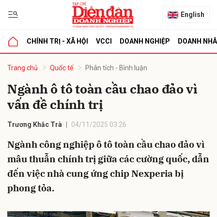
English
CHÍNH TRỊ - XÃ HỘI
VCCI
DOANH NGHIỆP
DOANH NH
bình luận
Trang chủ
Quốc tế
Phân tích - Bình luận
Ngành ô tô toàn cầu chao đảo vì
vấn đề chính trị
Trương Khắc Trà
04/11/2025 03:26
Ngành công nghiệp ô tô toàn cầu chao đảo vì
mâu thuẫn chính trị giữa các cường quốc, dẫn
Hủy
G
đến việc nhà cung ứng chip Nexperia bị
phong tỏa.