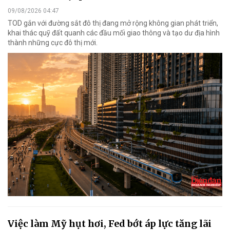
09/08/2026 04:47
TOD gắn với đường sắt đô thị đang mở rộng không gian phát triển,
khai thác quỹ đất quanh các đầu mối giao thông và tạo dư địa hình
thành những cực đô thị mới.
Việc làm Mỹ hụt hơi, Fed bớt áp lực tăng lãi