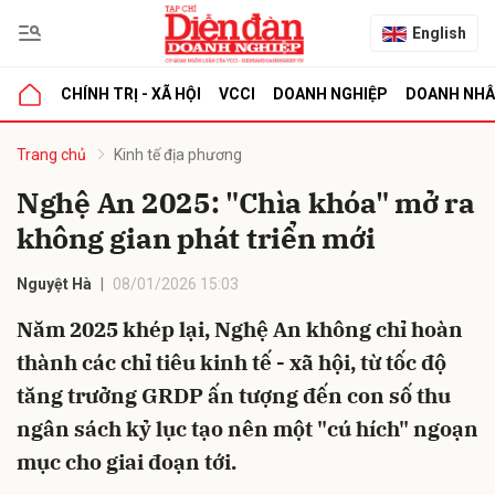
English
CHÍNH TRỊ - XÃ HỘI
VCCI
DOANH NGHIỆP
DOANH NH
bình luận
Trang chủ
Kinh tế địa phương
Nghệ An 2025: "Chìa khóa" mở ra
không gian phát triển mới
Nguyệt Hà
08/01/2026 15:03
Năm 2025 khép lại, Nghệ An không chỉ hoàn
thành các chỉ tiêu kinh tế - xã hội, từ tốc độ
Hủy
G
tăng trưởng GRDP ấn tượng đến con số thu
ngân sách kỷ lục tạo nên một "cú hích" ngoạn
mục cho giai đoạn tới.