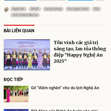
Nghệ An
GRDP
tăng trưởng
thu ngân sách
FDI
môi trường đầu tư
BÀI LIÊN QUAN
Tôn vinh các giá trị
sáng tạo, lan tỏa thông
điệp “Happy Nghệ An
2025”
ĐỌC TIẾP
Gỡ “điểm nghẽn” cho du lịch Nghệ An