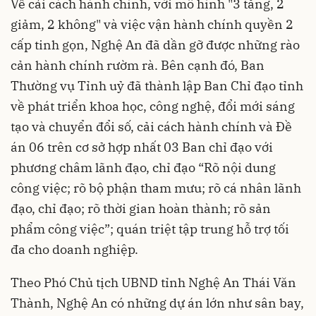
Về cải cách hành chính, với mô hình "3 tăng, 2
giảm, 2 không" và việc vận hành chính quyền 2
cấp tinh gọn, Nghệ An đã dần gỡ được những rào
cản hành chính rườm rà. Bên cạnh đó, Ban
Thường vụ Tỉnh uỷ đã thành lập Ban Chỉ đạo tỉnh
về phát triển khoa học, công nghệ, đổi mới sáng
tạo và chuyển đổi số, cải cách hành chính và Đề
án 06 trên cơ sở hợp nhất 03 Ban chỉ đạo với
phương châm lãnh đạo, chỉ đạo “Rõ nội dung
công việc; rõ bộ phận tham mưu; rõ cá nhân lãnh
đạo, chỉ đạo; rõ thời gian hoàn thành; rõ sản
phẩm công việc”; quán triệt tập trung hỗ trợ tối
đa cho doanh nghiệp.
Theo Phó Chủ tịch UBND tỉnh Nghệ An Thái Văn
Thành, Nghệ An có những dự án lớn như sân bay,