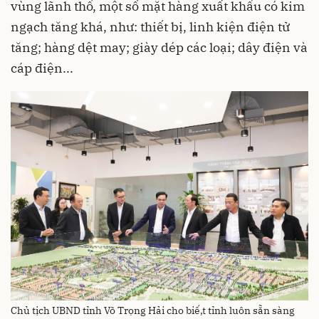
vùng lãnh thổ, một số mặt hàng xuất khẩu có kim
ngạch tăng khá, như: thiết bị, linh kiện điện tử
tăng; hàng dệt may; giày dép các loại; dây điện và
cáp điện...
Chủ tịch UBND tỉnh Võ Trọng Hải cho biế,t tỉnh luôn sẵn sàng