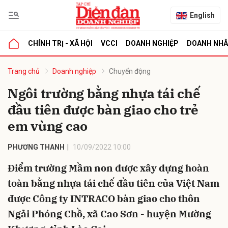
English
CHÍNH TRỊ - XÃ HỘI
VCCI
DOANH NGHIỆP
DOANH NH
bình luận
Trang chủ
Doanh nghiệp
Chuyển động
Ngôi trường bằng nhựa tái chế
đầu tiên được bàn giao cho trẻ
em vùng cao
PHƯƠNG THANH
10/09/2022 10:00
Điểm trường Mầm non được xây dựng hoàn
Hủy
G
toàn bằng nhựa tái chế đầu tiên của Việt Nam
được Công ty INTRACO bàn giao cho thôn
Ngải Phóng Chồ, xã Cao Sơn - huyện Mường