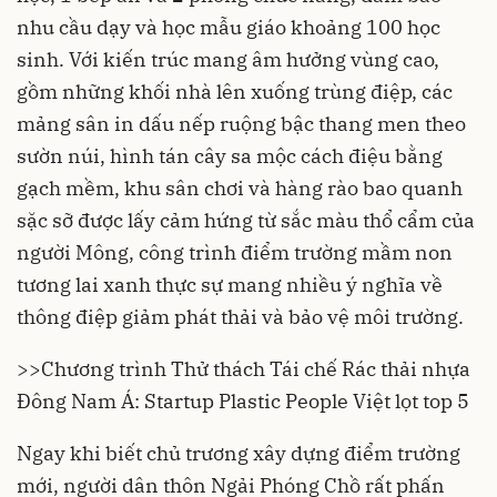
nhu cầu dạy và học mẫu giáo khoảng 100 học
sinh. Với kiến trúc mang âm hưởng vùng cao,
gồm những khối nhà lên xuống trùng điệp, các
mảng sân in dấu nếp ruộng bậc thang men theo
sườn núi, hình tán cây sa mộc cách điệu bằng
gạch mềm, khu sân chơi và hàng rào bao quanh
sặc sỡ được lấy cảm hứng từ sắc màu thổ cẩm của
người Mông, công trình điểm trường mầm non
tương lai xanh thực sự mang nhiều ý nghĩa về
thông điệp giảm phát thải và bảo vệ môi trường.
>>
Chương trình Thử thách Tái chế Rác thải nhựa
Đông Nam Á: Startup Plastic People Việt lọt top 5
Ngay khi biết chủ trương xây dựng điểm trường
mới, người dân thôn Ngải Phóng Chồ rất phấn