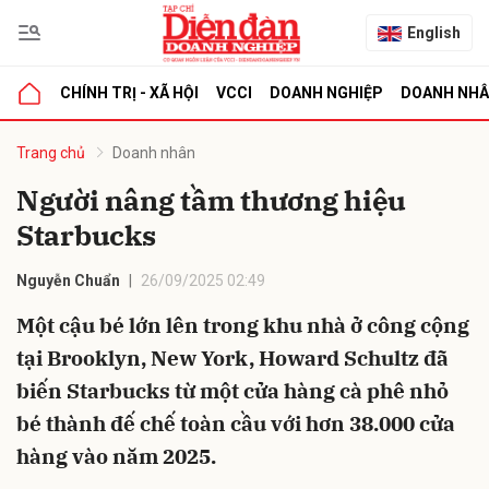
English
CHÍNH TRỊ - XÃ HỘI
VCCI
DOANH NGHIỆP
DOANH NH
bình luận
Trang chủ
Doanh nhân
Người nâng tầm thương hiệu
Starbucks
Nguyễn Chuẩn
26/09/2025 02:49
Một cậu bé lớn lên trong khu nhà ở công cộng
tại Brooklyn, New York, Howard Schultz đã
Hủy
G
biến Starbucks từ một cửa hàng cà phê nhỏ
bé thành đế chế toàn cầu với hơn 38.000 cửa
hàng vào năm 2025.