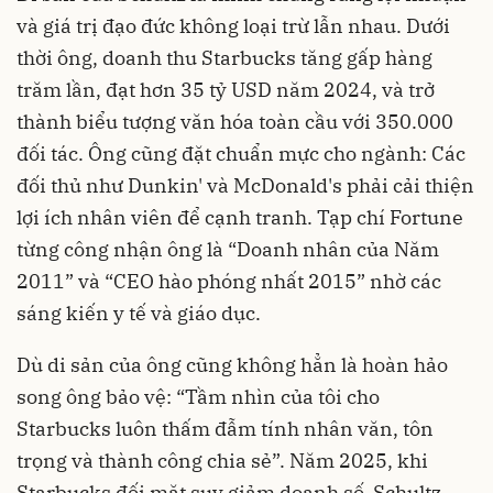
và giá trị đạo đức không loại trừ lẫn nhau. Dưới
thời ông, doanh thu Starbucks tăng gấp hàng
trăm lần, đạt hơn 35 tỷ USD năm 2024, và trở
thành biểu tượng văn hóa toàn cầu với 350.000
đối tác. Ông cũng đặt chuẩn mực cho ngành: Các
đối thủ như Dunkin' và McDonald's phải cải thiện
lợi ích nhân viên để cạnh tranh. Tạp chí Fortune
từng công nhận ông là “Doanh nhân của Năm
2011” và “CEO hào phóng nhất 2015” nhờ các
sáng kiến y tế và giáo dục.
Dù di sản của ông cũng không hẳn là hoàn hảo
song ông bảo vệ: “Tầm nhìn của tôi cho
Starbucks luôn thấm đẫm tính nhân văn, tôn
trọng và thành công chia sẻ”. Năm 2025, khi
Starbucks đối mặt suy giảm doanh số, Schultz