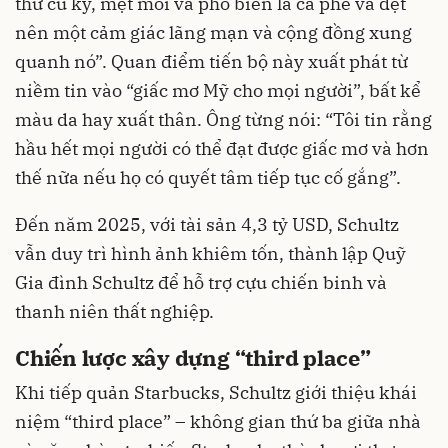
thứ cũ kỹ, mệt mỏi và phổ biến là cà phê và dệt
nên một cảm giác lãng mạn và cộng đồng xung
quanh nó”. Quan điểm tiến bộ này xuất phát từ
niềm tin vào “giấc mơ Mỹ cho mọi người”, bất kể
màu da hay xuất thân. Ông từng nói: “Tôi tin rằng
hầu hết mọi người có thể đạt được giấc mơ và hơn
thế nữa nếu họ có quyết tâm tiếp tục cố gắng”.
Đến năm 2025, với tài sản 4,3 tỷ USD, Schultz
vẫn duy trì hình ảnh khiêm tốn, thành lập Quỹ
Gia đình Schultz để hỗ trợ cựu chiến binh và
thanh niên thất nghiệp.
Chiến lược xây dựng “third place”
Khi tiếp quản Starbucks, Schultz giới thiệu khái
niệm “third place” – không gian thứ ba giữa nhà