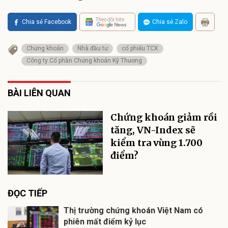
Theo dõi trên
Chia sẻ Facebook
Chia sẻ Zalo
Chứng khoán
Nhà đầu tư
cổ phiếu TCX
Công ty Cổ phần Chứng khoán Kỹ Thương
BÀI LIÊN QUAN
Chứng khoán giảm rồi
tăng, VN-Index sẽ
kiểm tra vùng 1.700
điểm?
ĐỌC TIẾP
Thị trường chứng khoán Việt Nam có
phiên mất điểm kỷ lục