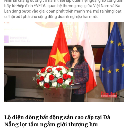
Nhìn lại chặng đường 76 năm thiết lập quan hệ ngoại giao cùng đòn
bẩy từ Hiệp định EVFTA, quan hệ thương mại giữa Việt Nam và Ba
Lan đang bước vào giai đoạn phát triển mạnh mẽ, mở ra hàng loạt
cơ hội bứt phá cho cộng đồng doanh nghiệp hai nước.
Lộ diện dòng bất động sản cao cấp tại Đà
Nẵng lọt tầm ngắm giới thượng lưu