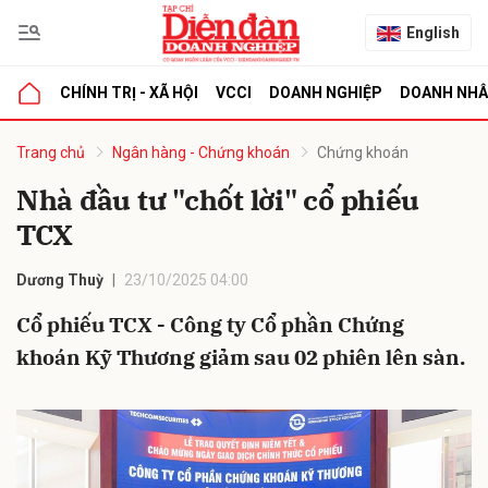
English
CHÍNH TRỊ - XÃ HỘI
VCCI
DOANH NGHIỆP
DOANH NH
bình luận
Trang chủ
Ngân hàng - Chứng khoán
Chứng khoán
Nhà đầu tư "chốt lời" cổ phiếu
TCX
Dương Thuỳ
23/10/2025 04:00
Cổ phiếu TCX - Công ty Cổ phần Chứng
khoán Kỹ Thương giảm sau 02 phiên lên sàn.
Hủy
G