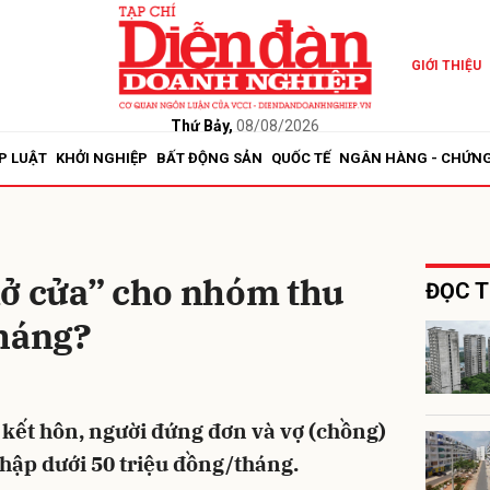
GIỚI THIỆU
bình luận
Thứ Bảy,
08/08/2026
P LUẬT
KHỞI NGHIỆP
BẤT ĐỘNG SẢN
QUỐC TẾ
NGÂN HÀNG - CHỨN
mở cửa” cho nhóm thu
ĐỌC T
tháng?
Hủy
G
kết hôn, người đứng đơn và vợ (chồng)
nhập dưới 50 triệu đồng/tháng.