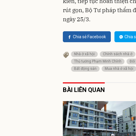
kiến, tiếp tục hoàn thiện c
rút gọn, Bộ Tư pháp thẩm đ
ngày 25/3.
Chia sẻ Facebook
Chia s
Nhà ở xã hội
Chính sách nhà ở
Thủ tướng Phạm Minh Chính
Đối
Bất động sản
Mua nhà ở xã hội
BÀI LIÊN QUAN