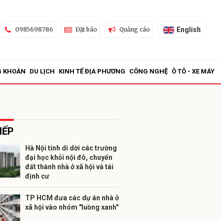
English
0985698786
Đặt báo
Quảng cáo
G KHOÁN
DU LỊCH
KINH TẾ ĐỊA PHƯƠNG
CÔNG NGHỆ
Ô TÔ - XE MÁY
IẾP
Hà Nội tính di dời các trường
đại học khỏi nội đô, chuyển
ửi
đất thành nhà ở xã hội và tái
định cư
TP HCM đưa các dự án nhà ở
xã hội vào nhóm "luồng xanh"