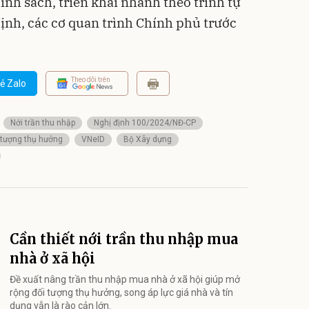
hính sách, triển khai nhanh theo trình tự
ịnh, các cơ quan trình Chính phủ trước
Theo dõi trên
ẻ Zalo
Nới trần thu nhập
Nghị định 100/2024/NĐ-CP
 tượng thụ hưởng
VNeID
Bộ Xây dựng
Cần thiết nới trần thu nhập mua
nhà ở xã hội
Đề xuất nâng trần thu nhập mua nhà ở xã hội giúp mở
rộng đối tượng thụ hưởng, song áp lực giá nhà và tín
dụng vẫn là rào cản lớn.