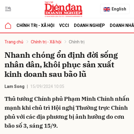
English
CHÍNH TRỊ - XÃ HỘI
VCCI
DOANH NGHIỆP
DOANH NH
bình luận
Trang chủ
Chính trị - Xã hội
Chính trị
Nhanh chóng ổn định đời sống
nhân dân, khôi phục sản xuất
kinh doanh sau bão lũ
Lam Song
15/09/2024 10:05
Thủ tướng Chính phủ Phạm Minh Chính nhấn
Hủy
G
mạnh khi chủ trì Hội nghị Thường trực Chính
phủ với các địa phương bị ảnh hưởng do cơn
bão số 3, sáng 15/9.