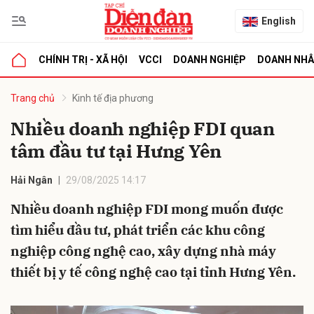
English
CHÍNH TRỊ - XÃ HỘI
VCCI
DOANH NGHIỆP
DOANH NH
bình luận
Trang chủ
Kinh tế địa phương
Nhiều doanh nghiệp FDI quan
tâm đầu tư tại Hưng Yên
Hải Ngân
29/08/2025 14:17
Nhiều doanh nghiệp FDI mong muốn được
tìm hiểu đầu tư, phát triển các khu công
Hủy
G
nghiệp công nghệ cao, xây dựng nhà máy
thiết bị y tế công nghệ cao tại tỉnh Hưng Yên.