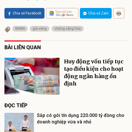
Theo dõi trên
Chia sẻ Facebook
Chia sẻ Zalo
NHNN
giá vàng
chống vàng hóa
BÀI LIÊN QUAN
Huy động vốn tiếp tục
tạo điều kiện cho hoạt
động ngân hàng ổn
định
ĐỌC TIẾP
Sắp có gói tín dụng 220.000 tỷ đồng cho
doanh nghiệp vừa và nhỏ