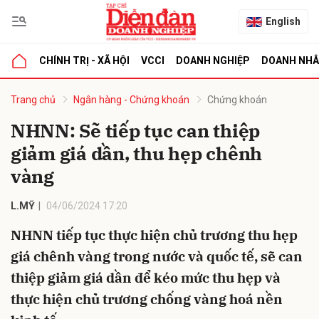
English
CHÍNH TRỊ - XÃ HỘI
VCCI
DOANH NGHIỆP
DOANH NH
bình luận
Trang chủ
Ngân hàng - Chứng khoán
Chứng khoán
NHNN: Sẽ tiếp tục can thiệp
giảm giá dần, thu hẹp chênh
vàng
L.MỸ
04/06/2024 17:20
NHNN tiếp tục thực hiện chủ trương thu hẹp
Hủy
G
giá chênh vàng trong nước và quốc tế, sẽ can
thiệp giảm giá dần để kéo mức thu hẹp và
thực hiện chủ trương chống vàng hoá nền