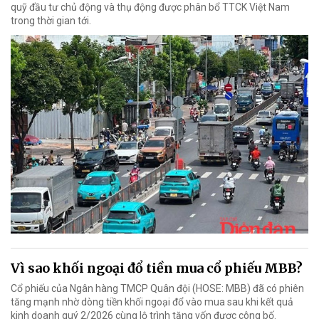
quỹ đầu tư chủ động và thụ động được phân bổ TTCK Việt Nam
trong thời gian tới.
Vì sao khối ngoại đổ tiền mua cổ phiếu MBB?
Cổ phiếu của Ngân hàng TMCP Quân đội (HOSE: MBB) đã có phiên
tăng mạnh nhờ dòng tiền khối ngoại đổ vào mua sau khi kết quả
kinh doanh quý 2/2026 cùng lộ trình tăng vốn được công bố.