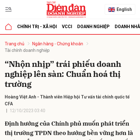
English
CHÍNH TRỊ - XÃ HỘI
VCCI
DOANH NGHIỆP
DOANH NH
bình luận
Trang chủ
Ngân hàng - Chứng khoán
Tài chính doanh nghiệp
“Nhộn nhịp” trái phiếu doanh
nghiệp lên sàn: Chuẩn hoá thị
trường
Hoàng Việt Anh - Thành viên Hiệp hội Tư vấn tài chính quốc tế
CFA
Hủy
G
12/10/2023 03:40
Định hướng của Chính phủ muốn phát triển
thị trường TPDN theo hướng bền vững hơn là