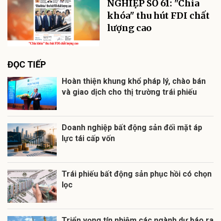
NGHIỆP SỐ 61: "Chìa
khóa" thu hút FDI chất
lượng cao
ĐỌC TIẾP
Hoàn thiện khung khổ pháp lý, chào bán
và giao dịch cho thị trường trái phiếu
Doanh nghiệp bất động sản đối mặt áp
lực tái cấp vốn
Trái phiếu bất động sản phục hồi có chọn
lọc
Triển vọng tín nhiệm các ngành dự báo ra