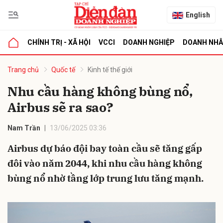
English
CHÍNH TRỊ - XÃ HỘI
VCCI
DOANH NGHIỆP
DOANH NH
bình luận
Trang chủ
Quốc tế
Kinh tế thế giới
Nhu cầu hàng không bùng nổ,
Airbus sẽ ra sao?
Nam Trần
13/06/2025 03:36
Airbus dự báo đội bay toàn cầu sẽ tăng gấp
đôi vào năm 2044, khi nhu cầu hàng không
Hủy
G
bùng nổ nhờ tầng lớp trung lưu tăng mạnh.