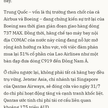
bay.
Trung Quốc – vốn là thị trường then chốt của cả
Airbus và Boeing – đang chứng kiến sự trở lại của
Boeing sau thời gian gián đoạn giao hàng dòng
737 MAX. Đồng thời, hãng chế tạo máy bay nội
địa COMAC của nước này cũng đang nỗ lực mở
rộng ảnh hưởng ra khu vực, với việc đàm phán
mua lại 51% cổ phần của Lao Airlines như một
bàn đạp đưa dòng C919 đến Đông Nam Á.
Ở chiều ngược lại, không phải tất cả hãng bay đều
trụ vững. Jetstar Asia, chi nhánh tại Singapore
của Qantas Airways, sẽ đóng cửa vào ngày 31/7
do chi phí hoạt động tăng và cạnh tranh khốc liệt.
Qantas ước tính chi phí tái cơ cấu liên quan
khoảng 175 triệu AUD.