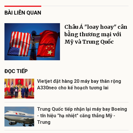
BÀI LIÊN QUAN
Châu Á "loay hoay" cân
bằng thương mại với
Mỹ và Trung Quốc
ĐỌC TIẾP
Vietjet đặt hàng 20 máy bay thân rộng
A330neo cho kế hoạch tương lai
Trung Quốc tiếp nhận lại máy bay Boeing
- tín hiệu "hạ nhiệt" căng thẳng Mỹ -
Trung