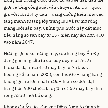
trong khi Trung Quốc được dự báo sẽ dẫn đầu thế
giới về tổng công suất vận chuyển. Ấn Độ – quốc
gia với hơn 1,4 tỷ dân – đang chứng kiến nhu cầu
tăng mạnh từ tầng lớp trung lưu và sự mở rộng
mạng lưới sân bay. Chính phủ nước này đặt mục
tiêu nâng số sân bay từ 157 hiện nay lên hơn 400
vào năm 2047.
Hưởng lợi từ xu hướng này, các hãng bay Ấn Độ
đang gia tăng đầu tư đội bay quy mô lớn. Air
India đã đặt mua 470 máy bay từ Airbus và
Boeing kể từ năm 2023; còn IndiGo – hãng hàng
không giá rẻ lớn nhất nước – hiện có đơn đặt
hàng hơn 900 chiếc, bao gồm cả 60 máy bay thân
rộng A350 mới bổ sung.
Không chỉ Ấn Độ, khu vực Đông Nam Á cũng ghi