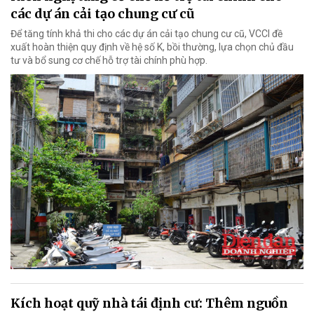
các dự án cải tạo chung cư cũ
Để tăng tính khả thi cho các dự án cải tạo chung cư cũ, VCCI đề
xuất hoàn thiện quy định về hệ số K, bồi thường, lựa chọn chủ đầu
tư và bổ sung cơ chế hỗ trợ tài chính phù hợp.
Kích hoạt quỹ nhà tái định cư: Thêm nguồn