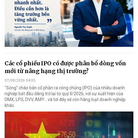
Các cổ phiếu IPO có được phân bổ dòng vốn
mới từ nâng hạng thị trường?
07/08/2026 04:05
"Sóng" chào bán cổ phần ra công chúng (IPO) của nhiều doanh
nghiệp bắt đầu dâng trở lại từ quý II/2026, với sự xuất hiện của
DMX, LPS, DVV, AMY... và tới đây sẽ còn hàng loạt doanh nghiệp
khác.