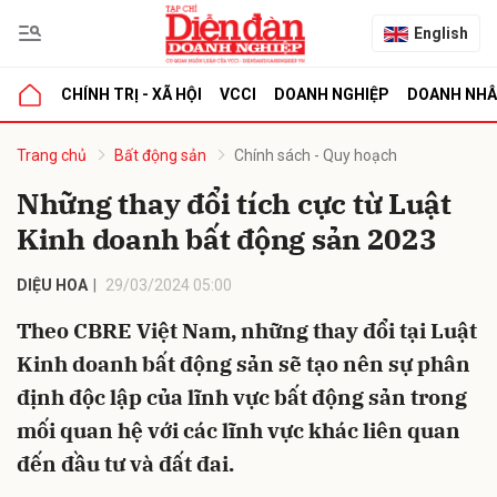
English
CHÍNH TRỊ - XÃ HỘI
VCCI
DOANH NGHIỆP
DOANH NH
bình luận
Trang chủ
Bất động sản
Chính sách - Quy hoạch
Những thay đổi tích cực từ Luật
Kinh doanh bất động sản 2023
DIỆU HOA
29/03/2024 05:00
Theo CBRE Việt Nam, những thay đổi tại Luật
Kinh doanh bất động sản sẽ tạo nên sự phân
Hủy
G
định độc lập của lĩnh vực bất động sản trong
mối quan hệ với các lĩnh vực khác liên quan
đến đầu tư và đất đai.