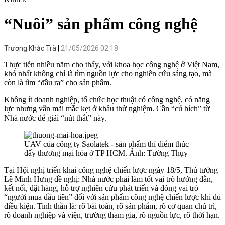
“Nuôi” sản phẩm công nghệ
Trương Khắc Trà
21/05/2026 02:18
Thực tiễn nhiều năm cho thấy, với khoa học công nghệ ở Việt Nam,
khó nhất không chỉ là tìm nguồn lực cho nghiên cứu sáng tạo, mà
còn là tìm “đầu ra” cho sản phẩm.
Không ít doanh nghiệp, tổ chức học thuật có công nghệ, có năng
lực nhưng vẫn mãi mắc kẹt ở khâu thử nghiệm. Cần “cú hích” từ
Nhà nước để giải “nút thắt” này.
UAV của công ty Saolatek - sản phẩm thí điểm thúc
đẩy thương mại hóa ở TP HCM. Ảnh: Tường Thụy
Tại Hội nghị triển khai công nghệ chiến lược ngày 18/5, Thủ tướng
Lê Minh Hưng đề nghị: Nhà nước phải làm tốt vai trò hướng dẫn,
kết nối, đặt hàng, hỗ trợ nghiên cứu phát triển và đóng vai trò
“người mua đầu tiên” đối với sản phẩm công nghệ chiến lược khi đủ
điều kiện. Tinh thần là: rõ bài toán, rõ sản phẩm, rõ cơ quan chủ trì,
rõ doanh nghiệp và viện, trường tham gia, rõ nguồn lực, rõ thời hạn.