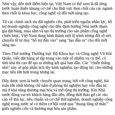
Như vậy, đến thời điểm hiện tại, Việt Nam có thể xem là đã từng
bước hoàn thiện khung cơ chế cho lĩnh vực then chốt của các ngành
then chốt là khoa học, công nghệ và đổi mới sáng tạo.
Từ các chính sách ưu đãi nghiên cứu, phát triển nguồn nhân lực, hỗ
trợ doanh nghiệp công nghệ cho đến định hướng Nhà nước tham
gia đặt hàng, mua sắm và tạo thị trường cho sản phẩm công nghệ
chiến lược, Việt Nam đang hình thành một lộ trình tương đối rõ nét:
chuyển từ tư duy “hỗ trợ đầu vào” sang “tạo đầu ra” cho đổi mới
sáng tạo.
Theo Thứ trưởng Thường trực Bộ Khoa học và Công nghệ Vũ Hải
Quân, việc đặt hàng sẽ tập trung vào một số nhiệm vụ cụ thể, có
tính khả thi cao để tạo ra những kết quả ban đầu. Các “chiến thắng
nhỏ” này sẽ góp phần tích lũy kinh nghiệm, tạo động lực cho những
mục tiêu lớn hơn trong tương lai.
Đây được xem là bước chuyển quan trọng, bởi với công nghệ, bài
toán lớn nhất không chỉ nằm ở phòng thí nghiệm hay vốn đầu tư,
mà ở khả năng thương mại hóa và mở rộng thị trường. Khi Nhà
nước đóng vai trò khách hàng đầu tiên, đồng thời tháo gỡ các rào
cản về thủ tục, tiêu chuẩn và cơ chế thử nghiệm, doanh nghiệp công
nghệ trong nước sẽ có thêm cơ hội vượt qua “thung lũng tử thần”
giữa nghiên cứu và thương mại hóa sản phẩm.