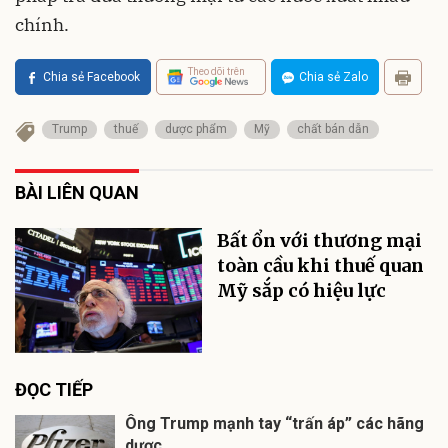
chính.
Theo dõi trên
Chia sẻ Facebook
Chia sẻ Zalo
Trump
thuế
dược phẩm
Mỹ
chất bán dẫn
BÀI LIÊN QUAN
Bất ổn với thương mại
toàn cầu khi thuế quan
Mỹ sắp có hiệu lực
ĐỌC TIẾP
Ông Trump mạnh tay “trấn áp” các hãng
dược