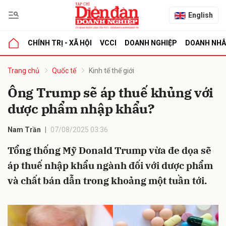
English
CHÍNH TRỊ - XÃ HỘI
VCCI
DOANH NGHIỆP
DOANH NH
bình luận
Trang chủ
Quốc tế
Kinh tế thế giới
Ông Trump sẽ áp thuế khủng với
dược phẩm nhập khẩu?
Nam Trần
07/08/2025 03:36
Tổng thống Mỹ Donald Trump vừa đe dọa sẽ
áp thuế nhập khẩu ngành đối với dược phẩm
Hủy
G
và chất bán dẫn trong khoảng một tuần tới.