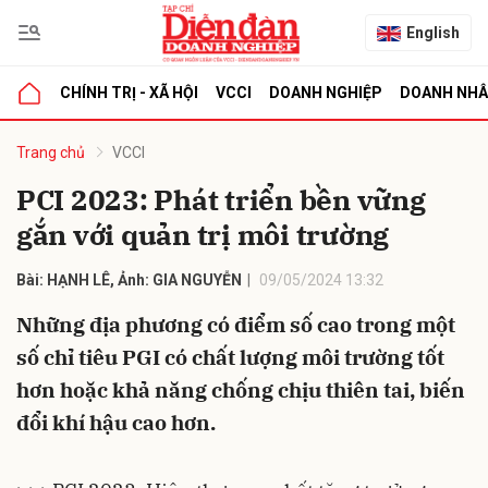
English
CHÍNH TRỊ - XÃ HỘI
VCCI
DOANH NGHIỆP
DOANH NH
bình luận
Trang chủ
VCCI
PCI 2023: Phát triển bền vững
gắn với quản trị môi trường
Bài: HẠNH LÊ, Ảnh: GIA NGUYỄN
09/05/2024 13:32
Những địa phương có điểm số cao trong một
số chỉ tiêu PGI có chất lượng môi trường tốt
Hủy
G
hơn hoặc khả năng chống chịu thiên tai, biến
đổi khí hậu cao hơn.