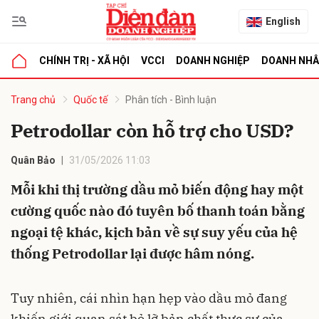
English
CHÍNH TRỊ - XÃ HỘI
VCCI
DOANH NGHIỆP
DOANH NH
bình luận
Trang chủ
Quốc tế
Phân tích - Bình luận
Petrodollar còn hỗ trợ cho USD?
Quân Bảo
31/05/2026 11:03
Mỗi khi thị trường dầu mỏ biến động hay một
cường quốc nào đó tuyên bố thanh toán bằng
ngoại tệ khác, kịch bản về sự suy yếu của hệ
Hủy
G
thống Petrodollar lại được hâm nóng.
Tuy nhiên, cái nhìn hạn hẹp vào dầu mỏ đang
khiến giới quan sát bỏ lỡ bản chất thực sự của