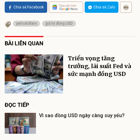
Theo dõi trên
Chia sẻ Facebook
Chia sẻ Zalo
petrodollars
giá trị đồng USD
BÀI LIÊN QUAN
Triển vọng tăng
trưởng, lãi suất Fed và
sức mạnh đồng USD
ĐỌC TIẾP
Vì sao đồng USD ngày càng suy yếu?