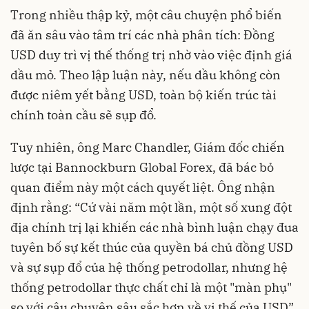
Trong nhiều thập kỷ, một câu chuyện phổ biến
đã ăn sâu vào tâm trí các nhà phân tích: Đồng
USD duy trì vị thế thống trị nhờ vào việc định giá
dầu mỏ. Theo lập luận này, nếu dầu không còn
được niêm yết bằng USD, toàn bộ kiến trúc tài
chính toàn cầu sẽ sụp đổ.
Tuy nhiên, ông Marc Chandler, Giám đốc chiến
lược tại Bannockburn Global Forex, đã bác bỏ
quan điểm này một cách quyết liệt. Ông nhận
định rằng: “Cứ vài năm một lần, một số xung đột
địa chính trị lại khiến các nhà bình luận chạy đua
tuyên bố sự kết thúc của quyền bá chủ đồng USD
và sự sụp đổ của hệ thống petrodollar, nhưng hệ
thống petrodollar thực chất chỉ là một "màn phụ"
so với câu chuyện sâu sắc hơn về vị thế của USD”.