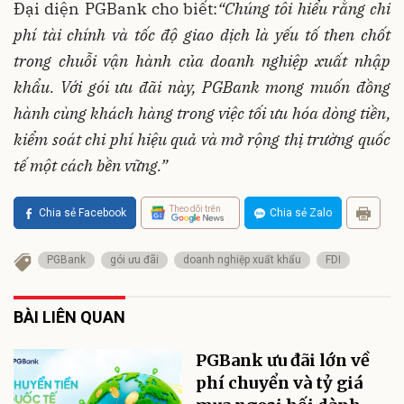
Đại diện PGBank cho biết:
“Chúng tôi hiểu rằng chi
phí tài chính và tốc độ giao dịch là yếu tố then chốt
trong chuỗi vận hành của doanh nghiệp xuất nhập
khẩu. Với gói ưu đãi này, PGBank mong muốn đồng
hành cùng khách hàng trong việc tối ưu hóa dòng tiền,
kiểm soát chi phí hiệu quả và mở rộng thị trường quốc
tế một cách bền vững.”
Theo dõi trên
Chia sẻ Facebook
Chia sẻ Zalo
PGBank
gói ưu đãi
doanh nghiệp xuất khẩu
FDI
BÀI LIÊN QUAN
PGBank ưu đãi lớn về
phí chuyển và tỷ giá