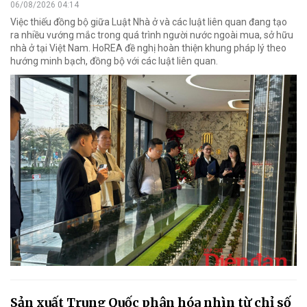
06/08/2026 04:14
Việc thiếu đồng bộ giữa Luật Nhà ở và các luật liên quan đang tạo
ra nhiều vướng mắc trong quá trình người nước ngoài mua, sở hữu
nhà ở tại Việt Nam. HoREA đề nghị hoàn thiện khung pháp lý theo
hướng minh bạch, đồng bộ với các luật liên quan.
Sản xuất Trung Quốc phân hóa nhìn từ chỉ số