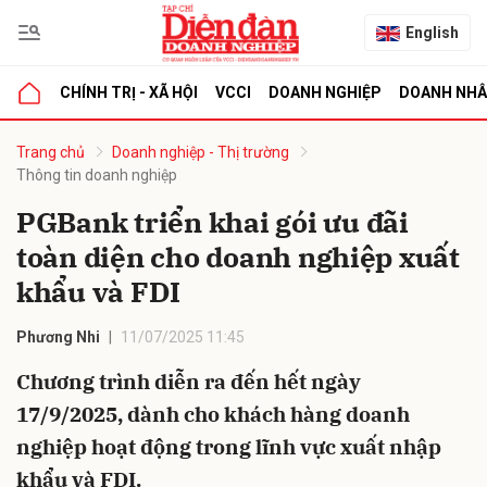
English
CHÍNH TRỊ - XÃ HỘI
VCCI
DOANH NGHIỆP
DOANH NH
bình luận
Trang chủ
Doanh nghiệp - Thị trường
Thông tin doanh nghiệp
PGBank triển khai gói ưu đãi
toàn diện cho doanh nghiệp xuất
khẩu và FDI
Phương Nhi
11/07/2025 11:45
Hủy
G
Chương trình diễn ra đến hết ngày
17/9/2025, dành cho khách hàng doanh
nghiệp hoạt động trong lĩnh vực xuất nhập
khẩu và FDI.