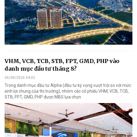
VHM, VCB, TCB, STB, FPT, GMD, PHP vào
danh mục đầu tư tháng 8?
06/08/2026 04:02
Trong danh mục đầu tư Alpha (đầu tư kỳ vọng vượt trội so với mức
sinh lợi chung của thị trường), nhóm các cổ phiếu VHM, VCB, TCB,
STB, FPT, GMD, PHP được MBS lựa chọn.