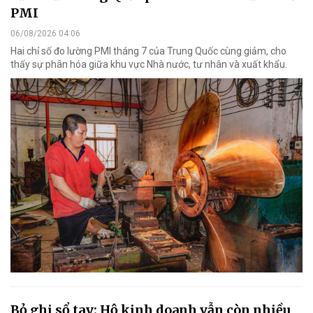
PMI
06/08/2026 04:06
Hai chỉ số đo lường PMI tháng 7 của Trung Quốc cùng giảm, cho
thấy sự phân hóa giữa khu vực Nhà nước, tư nhân và xuất khẩu.
Bỏ ghi sổ tay: Hộ kinh doanh vẫn còn nhiều