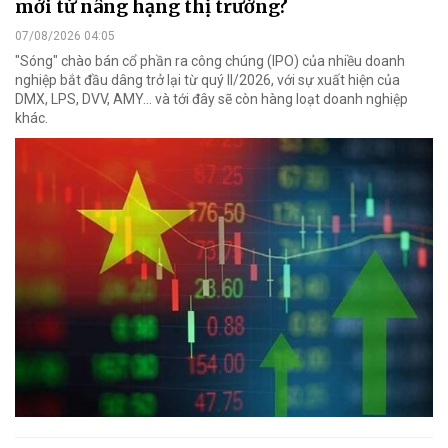
mới từ nâng hạng thị trường?
07/08/2026 04:05
"Sóng" chào bán cổ phần ra công chúng (IPO) của nhiều doanh
nghiệp bắt đầu dâng trở lại từ quý II/2026, với sự xuất hiện của
DMX, LPS, DVV, AMY... và tới đây sẽ còn hàng loạt doanh nghiệp
khác.