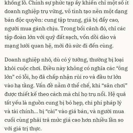
khổng lồ. Chính sự phức tạp ấy khiến chỉ một số ít
doanh nghiệp trụ vững, vô tình tạo nên một dạng
bán độc quyền: cung tập trung, giá bị đẩy cao,
người mua gánh chịu. Trong bối cảnh đó, chỉ các
tập đoàn lớn với quỹ đất sạch, vốn dồi dào và
mạng lưới quan hệ, mới đủ sức đi đến cùng.
Doanh nghiệp nhỏ, dù có ý tưởng, thường bị loại
khỏi cuộc chơi. Điều này không có nghĩa các “ông
lớn” có lỗi, họ đã chấp nhận rủi ro và đầu tư lớn
vào hạ tầng. Vấn đề nằm ở thể chế, khi “sân chơi”
được thiết kế theo cách mà chỉ họ trụ nổi. Hệ quả
tất yếu là nguồn cung bị bó hẹp, chi phí pháp lý
và tài chính… bị “cài” vào giá bán, và người mua
cuối cùng phải trả mức giá cao hơn nhiều lần so
với giá trị thực.