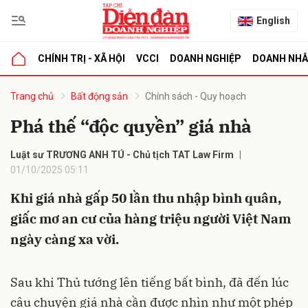
English
CHÍNH TRỊ - XÃ HỘI
VCCI
DOANH NGHIỆP
DOANH NH
bình luận
Trang chủ
Bất động sản
Chính sách - Quy hoạch
Phá thế “độc quyền” giá nhà
Luật sư TRƯƠNG ANH TÚ - Chủ tịch TAT Law Firm
01/10/2025 05:11
Khi giá nhà gấp 50 lần thu nhập bình quân,
giấc mơ an cư của hàng triệu người Việt Nam
Hủy
G
ngày càng xa vời.
Sau khi Thủ tướng lên tiếng bất bình, đã đến lúc
câu chuyện giá nhà cần được nhìn như một phép