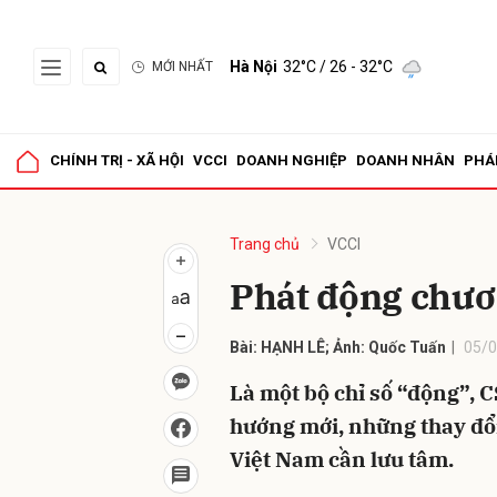
Hà Nội
32°C
/ 26 - 32°C
MỚI NHẤT
Gửi 
CHÍNH TRỊ - XÃ HỘI
VCCI
DOANH NGHIỆP
DOANH NHÂN
PHÁ
Trang chủ
VCCI
Phát động chươ
Bài: HẠNH LÊ; Ảnh: Quốc Tuấn
05/0
Là một bộ chỉ số “động”, C
hướng mới, những thay đổ
Việt Nam cần lưu tâm.