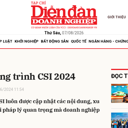
GIỚI THIỆU
bình luận
Thứ Sáu,
07/08/2026
P LUẬT
KHỞI NGHIỆP
BẤT ĐỘNG SẢN
QUỐC TẾ
NGÂN HÀNG - CHỨN
ng trình CSI 2024
ĐỌC T
6/2024 11:54
Hủy
G
SI luôn được cập nhật các nội dung, xu
i pháp lý quan trọng mà doanh nghiệp