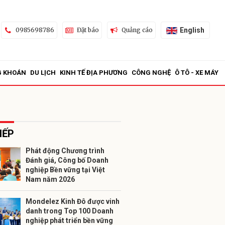
English
0985698786
Đặt báo
Quảng cáo
G KHOÁN
DU LỊCH
KINH TẾ ĐỊA PHƯƠNG
CÔNG NGHỆ
Ô TÔ - XE MÁY
IẾP
Phát động Chương trình
Đánh giá, Công bố Doanh
ửi
nghiệp Bền vững tại Việt
Nam năm 2026
Mondelez Kinh Đô được vinh
danh trong Top 100 Doanh
nghiệp phát triển bền vững