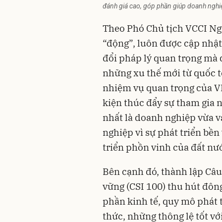
đánh giá cao, góp phần giúp doanh nghi
Theo Phó Chủ tịch VCCI N
“động”, luôn được cập nhậ
đổi pháp lý quan trọng mà
những xu thế mới từ quốc tế
nhiệm vụ quan trọng của VB
kiện thúc đẩy sự tham gia
nhất là doanh nghiệp vừa 
nghiệp vì sự phát triển bề
triển phồn vinh của đất nư
Bên cạnh đó, thành lập Câu 
vững (CSI 100) thu hút đô
phần kinh tế, quy mô phát t
thức, những thông lệ tốt vớ