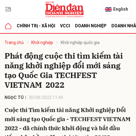
English
CHÍNH TRỊ - XÃ HỘI
VCCI
DOANH NGHIỆP
DOANH NH
bình luận
Trang chủ
Khởi nghiệp
Khởi nghiệp quốc gia
Phát động cuộc thi tìm kiếm tài
năng khởi nghiệp đổi mới sáng
tạo Quốc Gia TECHFEST
VIETNAM 2022
NGỌC TÚ
30/08/2022 11:49
Hủy
G
Cuộc thi Tìm kiếm tài năng Khởi nghiệp Đổi
mới sáng tạo Quốc gia - TECHFEST VIETNAM
2022 - đã chính thức khởi động và bắt đầu