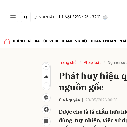
Hà Nội
32°C
/ 26 - 32°C
MỚI NHẤT
Gửi 
CHÍNH TRỊ - XÃ HỘI
VCCI
DOANH NGHIỆP
DOANH NHÂN
PHÁ
Trang chủ
Pháp luật
Nghiên cứu
Phát huy hiệu q
nguồn gốc
Gia Nguyễn
23/05/2026 00:30
Được cho là lá chắn hữu h
dùng, tuy nhiên, việc sử 