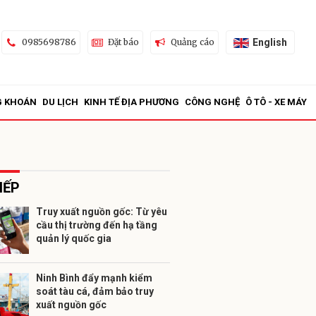
English
0985698786
Đặt báo
Quảng cáo
G KHOÁN
DU LỊCH
KINH TẾ ĐỊA PHƯƠNG
CÔNG NGHỆ
Ô TÔ - XE MÁY
IẾP
Truy xuất nguồn gốc: Từ yêu
cầu thị trường đến hạ tầng
ửi
quản lý quốc gia
Ninh Bình đẩy mạnh kiểm
soát tàu cá, đảm bảo truy
xuất nguồn gốc