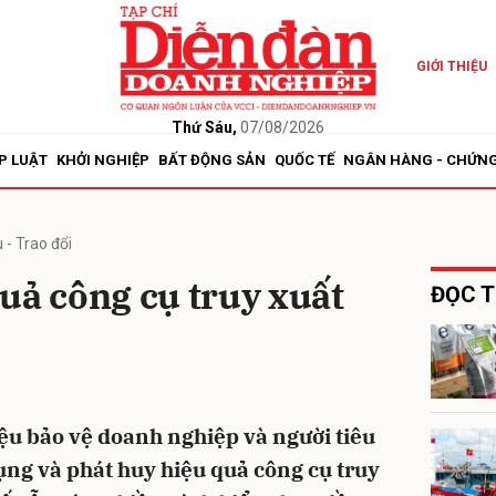
GIỚI THIỆU
bình luận
Thứ Sáu,
07/08/2026
P LUẬT
KHỞI NGHIỆP
BẤT ĐỘNG SẢN
QUỐC TẾ
NGÂN HÀNG - CHỨN
 - Trao đổi
uả công cụ truy xuất
ĐỌC T
Hủy
G
iệu bảo vệ doanh nghiệp và người tiêu
dụng và phát huy hiệu quả công cụ truy