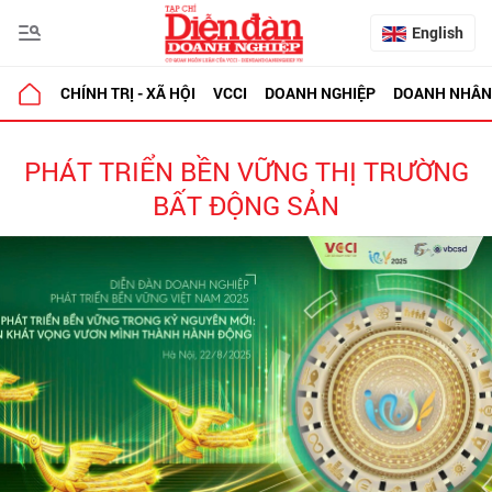
English
CHÍNH TRỊ - XÃ HỘI
VCCI
DOANH NGHIỆP
DOANH NHÂN
PHÁT TRIỂN BỀN VỮNG THỊ TRƯỜNG
BẤT ĐỘNG SẢN