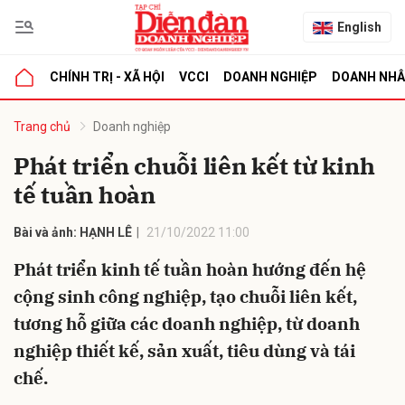
English
CHÍNH TRỊ - XÃ HỘI
VCCI
DOANH NGHIỆP
DOANH NH
bình luận
Trang chủ
Doanh nghiệp
Phát triển chuỗi liên kết từ kinh
tế tuần hoàn
Bài và ảnh: HẠNH LÊ
21/10/2022 11:00
Phát triển kinh tế tuần hoàn hướng đến hệ
cộng sinh công nghiệp, tạo chuỗi liên kết,
Hủy
G
tương hỗ giữa các doanh nghiệp, từ doanh
nghiệp thiết kế, sản xuất, tiêu dùng và tái
chế.