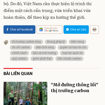
bộ. Do đó, Việt Nam cần thực hiện lộ trình thí
điểm một cách cẩn trọng, vừa triển khai vừa
hoàn thiện, để theo kịp xu hướng thế giới.
Theo dõi trên
Chia sẻ Facebook
Chia sẻ Zalo
thị trường carbon rừng
khung pháp lý
tiềm năng
tín chỉ carbon
diện tích rừng
quyền sở hữu tín chỉ
chính sách
bảo vệ môi trường
hợp tác quốc tế
quỹ carbon
giảm phát thải
tiêu chuẩn carbon
BÀI LIÊN QUAN
“Mở đường thông lối”
thị trường carbon