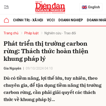
English
CHÍNH TRỊ - XÃ HỘI
VCCI
DOANH NGHIỆP
DOANH NH
bình luận
Trang chủ
Pháp luật
Nghiên cứu - Trao đổi
Phát triển thị trường carbon
rừng: Thách thức hoàn thiện
khung pháp lý
Gia Nguyễn
09/10/2024 04:10
Dù có tiềm năng, lợi thế lớn, tuy nhiên, theo
Hủy
G
chuyên gia, để tận dụng tiềm năng thị trường
carbon rừng, cần phải giải quyết các thách
thức về khung pháp lý...