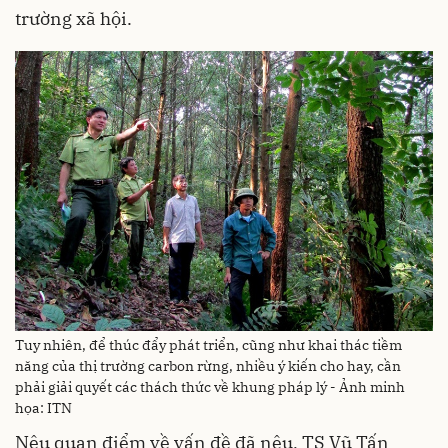
trường xã hội.
Tuy nhiên, để thúc đẩy phát triển, cũng như khai thác tiềm
năng của thị trường carbon rừng, nhiều ý kiến cho hay, cần
phải giải quyết các thách thức về khung pháp lý - Ảnh minh
họa: ITN
Nêu quan điểm về vấn đề đã nêu, TS Vũ Tấn