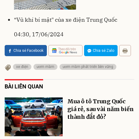
“Vũ khí bí mật" của xe điện Trung Quốc
04:30, 17/06/2024
Theo dõi trên
Chia sẻ Facebook
Chia sẻ Zalo
xe điện
ươm mầm
ươm mầm phát triển bền vững
BÀI LIÊN QUAN
Mua ô tô Trung Quốc
giá rẻ, sau vài năm biến
thành đắt đỏ?