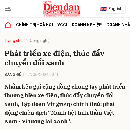
English
CHÍNH TRỊ - XÃ HỘI
VCCI
DOANH NGHIỆP
DOANH NH
bình luận
Trang chủ
Công nghệ
Phát triển xe điện, thúc đẩy
chuyển đổi xanh
BẰNG ĐÔ
27/06/2024 00:10
Nhằm kêu gọi cộng đồng chung tay phát triển
thương hiệu xe điện, thúc đẩy chuyển đổi
Hủy
G
xanh, Tập đoàn Vingroup chính thức phát
động chiến dịch “Mãnh liệt tinh thần Việt
Nam - Vì tương lai Xanh”.