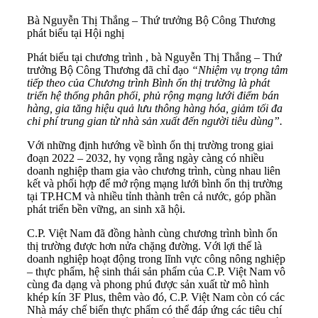
Bà Nguyễn Thị Thắng – Thứ trưởng Bộ Công Thương
phát biểu tại Hội nghị
Phát biểu tại chương trình , bà Nguyễn Thị Thắng – Thứ
trưởng Bộ Công Thương đã chỉ đạo
“Nhiệm vụ trọng tâm
tiếp theo của Chương trình Bình ổn thị trường là phát
triển hệ thống phân phối, phủ rộng mạng lưới điểm bán
hàng, gia tăng hiệu quả lưu thông hàng hóa, giảm tối đa
chi phí trung gian từ nhà sản xuất đến người tiêu dùng”.
Với những định hướng về bình ổn thị trường trong giai
đoạn 2022 – 2032, hy vọng rằng ngày càng có nhiều
doanh nghiệp tham gia vào chương trình, cùng nhau liên
kết và phối hợp để mở rộng mạng lưới bình ổn thị trường
tại TP.HCM và nhiều tỉnh thành trên cả nước, góp phần
phát triển bền vững, an sinh xã hội.
C.P. Việt Nam đã đồng hành cùng chương trình bình ổn
thị trường được hơn nửa chặng đường. Với lợi thế là
doanh nghiệp hoạt động trong lĩnh vực công nông nghiệp
– thực phẩm, hệ sinh thái sản phẩm của C.P. Việt Nam vô
cùng đa dạng và phong phú được sản xuất từ mô hình
khép kín 3F Plus, thêm vào đó, C.P. Việt Nam còn có các
Nhà máy chế biến thực phẩm có thể đáp ứng các tiêu chí