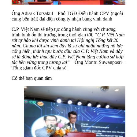
Ông Adisak Torsakul – Phó TGĐ Điều hành CPV (ngoài
cùng bên trái) đại diện công ty nhận bảng vinh danh
C.P. Việt Nam sẽ tiếp tục đồng hành cùng với chương
trình bình ổn thị trường trong thời gian tới,
“C.P. Việt Nam
rất tự hào khi được vinh danh tại Hội nghị Tổng kết 20
năm. Chúng tôi xin xem đây là sự ghi nhận những nỗ lực
cống hiến, thành tựu bước đầu của C.P. Việt Nam và đây
sẽ là động lực thúc đẩy C.P. Việt Nam tăng cường sự hợp
tác bền vững trong tương lai”
– Ông Montri Suwanposri –
Tổng giám đốc CPV chia sẻ.
Có thể bạn quan tâm