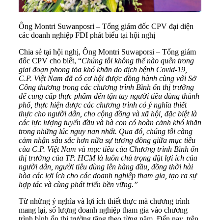
Ông Montri Suwanposri – Tổng giám đốc CPV đại diện
các doanh nghiệp FDI phát biểu tại hội nghị
Chia sẻ tại hội nghị, Ông Montri Suwaporsi – Tổng giám
đốc CPV cho biết, “
Chúng tôi không thể nào quên trong
giai đoạn phong tỏa khó khăn do dịch bệnh Covid-19,
C.P. Việt Nam đã có cơ hội được đồng hành cùng với Sở
Công thương trong các chương trình Bình ổn thị trường
để cung cấp thực phẩm đến tận tay người tiêu dùng thành
phố, thực hiện được các chương trình có ý nghĩa thiết
thực cho người dân, cho cộng đồng và xã hội, đặc biệt là
các lực lượng tuyến đầu và bà con có hoàn cảnh khó khăn
trong những lúc nguy nan nhất. Qua đó, chúng tôi càng
cảm nhận sâu sắc hơn nữa sự tương đồng giữa mục tiêu
của C.P. Việt Nam và mục tiêu của Chương trình Bình ổn
thị trường của TP. HCM là luôn chú trọng đặt lợi ích của
người dân, người tiêu dùng lên hàng đầu, đồng thời hài
hòa các lợi ích cho các doanh nghiệp tham gia, tạo ra sự
hợp tác và cùng phát triển bền vững.”
Từ những ý nghĩa và lợi ích thiết thực mà chương trình
mang lại, số lượng doanh nghiệp tham gia vào chương
trình bình ổn thị trường tăng theo từng năm. Đến nay, trên