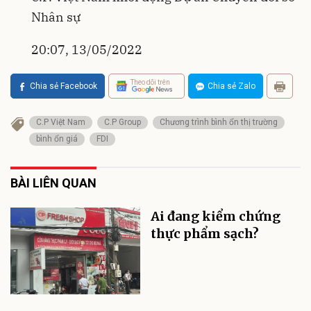
Nhân sự
20:07, 13/05/2022
Theo dõi trên
Chia sẻ Facebook
Chia sẻ Zalo
C.P Việt Nam
C.P Group
Chương trình bình ổn thị trường
bình ổn giá
FDI
BÀI LIÊN QUAN
Ai đang kiểm chứng
thực phẩm sạch?