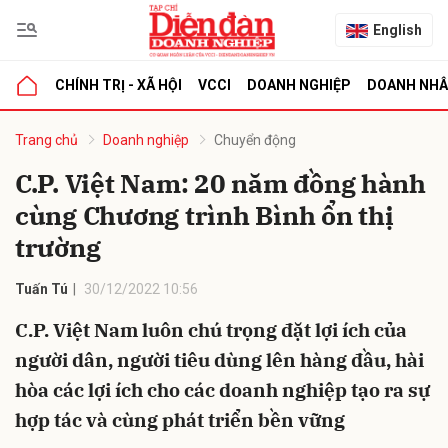
English
CHÍNH TRỊ - XÃ HỘI
VCCI
DOANH NGHIỆP
DOANH NH
bình luận
Trang chủ
Doanh nghiệp
Chuyển động
C.P. Việt Nam: 20 năm đồng hành
cùng Chương trình Bình ổn thị
trường
Tuấn Tú
30/12/2022 10:56
C.P. Việt Nam luôn chú trọng đặt lợi ích của
Hủy
G
người dân, người tiêu dùng lên hàng đầu, hài
hòa các lợi ích cho các doanh nghiệp tạo ra sự
hợp tác và cùng phát triển bền vững