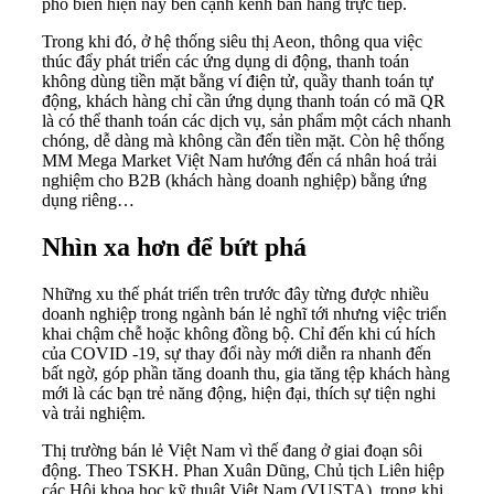
phổ biến hiện nay bên cạnh kênh bán hàng trực tiếp.
Trong khi đó, ở hệ thống siêu thị Aeon, thông qua việc
thúc đẩy phát triển các ứng dụng di động,
thanh toán
không dùng tiền mặt
bằng ví điện tử, quầy thanh toán tự
động, khách hàng chỉ cần ứng dụng thanh toán có mã QR
là có thể thanh toán các dịch vụ, sản phẩm một cách nhanh
chóng, dễ dàng mà không cần đến tiền mặt. Còn hệ thống
MM Mega Market Việt Nam hướng đến cá nhân hoá trải
nghiệm cho B2B (khách hàng doanh nghiệp) bằng ứng
dụng riêng…
Nhìn xa hơn để bứt phá
Những xu thế phát triển trên trước đây từng được nhiều
doanh nghiệp trong ngành bán lẻ nghĩ tới nhưng việc triển
khai chậm chễ hoặc không đồng bộ. Chỉ đến khi cú hích
của COVID -19, sự thay đổi này mới diễn ra nhanh đến
bất ngờ, góp phần tăng doanh thu, gia tăng tệp khách hàng
mới là các bạn trẻ năng động, hiện đại, thích sự tiện nghi
và trải nghiệm.
Thị trường bán lẻ Việt Nam vì thế đang ở giai đoạn sôi
động. Theo TSKH. Phan Xuân Dũng, Chủ tịch Liên hiệp
các Hội khoa học kỹ thuật Việt Nam (VUSTA), trong khi