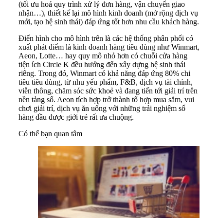
(tối ưu hoá quy trình xử lý đơn hàng, vận chuyển giao
nhận…), thiết kế lại mô hình kinh doanh (mở rộng dịch vụ
mới, tạo hệ sinh thái) đáp ứng tốt hơn nhu cầu khách hàng.
Điển hình cho mô hình trên là các hệ thống phân phối có
xuất phát điểm là kinh doanh hàng tiêu dùng như Winmart,
Aeon, Lotte… hay quy mô nhỏ hơn có chuỗi cửa hàng
tiện ích Circle K đều hướng đến xây dựng hệ sinh thái
riêng. Trong đó, Winmart có khả năng đáp ứng 80% chi
tiêu tiêu dùng, từ nhu yếu phẩm, F&B, dịch vụ tài chính,
viễn thông, chăm sóc sức khoẻ và đang tiến tới giải trí trên
nền tảng số. Aeon tích hợp trở thành tổ hợp mua sắm, vui
chơi giải trí, dịch vụ ăn uống với những trải nghiệm số
hàng đầu được giới trẻ rất ưa chuộng.
Có thể bạn quan tâm