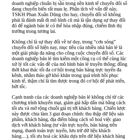
doanh nghiệp chuẩn bị sẵn trong nền kinh tế chuyển đổi số
đang chuyển biến rất mau lẹ. Phân tích về vấn đề này,
TSKH Phan Xuân Dũng cho hay, chuyển đổi số không
phải là đánh mất đi mô hình cũ mà là tận dụng sự thay đổi
đó để ngành bán lẻ có thể hòa nhập đúng, chiếm lĩnh thị
trường trong tương lai.
Không chỉ là sự thay đổi về tư duy, trong “cơn sóng”
chuyển đổi số hiện nay, mục tiêu của nhiều nhà bán lẻ là
một giải pháp đa năng cho công cuộc chuyển đổi số. Các
doanh nghiệp bán lẻ tìm kiếm một công cụ có thể cùng lúc
xử lý tốt các vấn đề của mô hình bán lẻ truyền thống; đồng
thời khai thác tối đa cơ hội trong bán hàng trực tuyến đa
kênh, nhằm tháo gỡ khó khăn trong quá trình hồi phục
kinh tế, thậm chí là tìm được trong đó cơ hội để phát triển,
bứt tốc.
Cạnh tranh của các doanh nghiệp bán lẻ không chỉ từ các
chương trình khuyến mại, giảm giá hấp dẫn mà bằng cách
tối ưu và mở rộng chuỗi giá trị tới khách hàng. Chiến lược
này được chia làm 3 giai đoạn chính: thu thập dữ liệu sản
phẩm, khách hàng, địa điểm bằng cách số hoá việc giao
dịch với khách hàng (tư vấn trực tuyến, bán hàng trên
mạng, thanh toán trực tuyến, lưu trữ dữ liệu khách
hàng…), tối ưu hoá các khâu dựa trên dữ liệu khách hàng