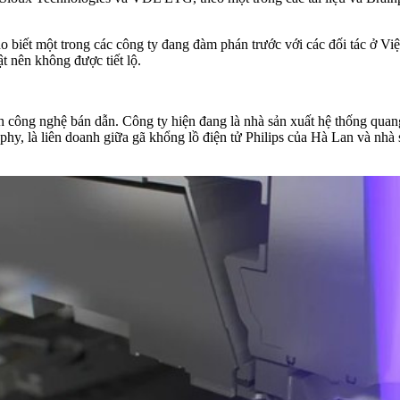
o biết một trong các công ty đang đàm phán trước với các đối tác ở V
t nên không được tiết lộ.
 công nghệ bán dẫn. Công ty hiện đang là nhà sản xuất hệ thống quang
hy, là liên doanh giữa gã khổng lồ điện tử Philips của Hà Lan và nh