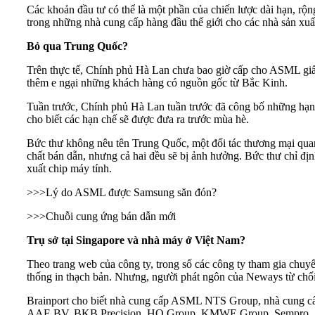
Các khoản đầu tư có thể là một phần của chiến lược dài hạn, r
trong những nhà cung cấp hàng đầu thế giới cho các nhà sản xu
Bỏ qua Trung Quốc?
Trên thực tế, Chính phủ Hà Lan chưa bao giờ cấp cho
ASML
gi
thêm e ngại những khách hàng có nguồn gốc từ Bắc Kinh.
Tuần trước, Chính phủ Hà Lan tuần trước đã công bố những hạn
cho biết các hạn chế sẽ được đưa ra trước mùa hè.
Bức thư không nêu tên Trung Quốc, một đối tác thương mại qua
chất bán dẫn, nhưng cả hai đều sẽ bị ảnh hưởng. Bức thư chỉ đị
xuất chip máy tính.
>>>
Lý do ASML được Samsung săn đón?
>>>
Chuỗi cung ứng bán dẫn mới
Trụ sở tại Singapore và nhà máy ở Việt Nam?
Theo trang web của công ty, trong số các công ty tham gia chuy
thống in thạch bản. Nhưng, người phát ngôn của Neways từ chối
Brainport cho biết nhà cung cấp ASML NTS Group, nhà cung cấp c
AAE BV, BKB Precision, HQ Group, KMWE Group, Sempro, Sioux 