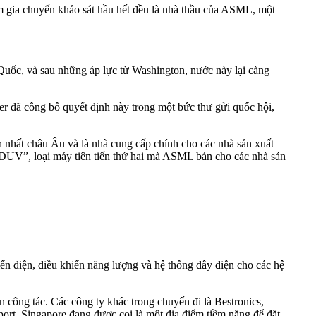
 gia chuyến khảo sát hầu hết đều là nhà thầu của ASML, một
Quốc, và sau những áp lực từ Washington, nước này lại càng
 đã công bố quyết định này trong một bức thư gửi quốc hội,
nhất châu Âu và là nhà cung cấp chính cho các nhà sản xuất
 “DUV”, loại máy tiên tiến thứ hai mà ASML bán cho các nhà sản
ển điện, điều khiển năng lượng và hệ thống dây điện cho các hệ
công tác. Các công ty khác trong chuyến đi là Bestronics,
. Singapore đang được coi là một địa điểm tiềm năng để đặt