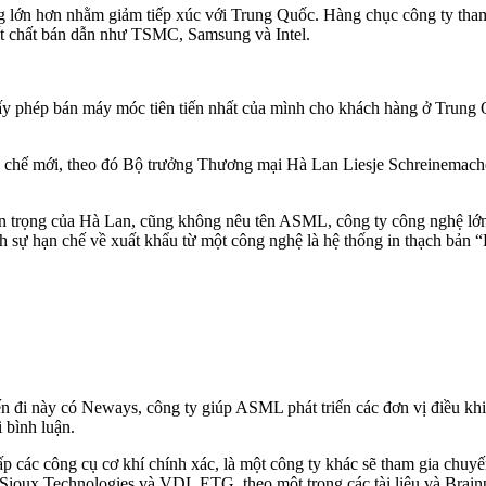
ộng lớn hơn nhằm
giảm tiếp xúc
với Trung Quốc. Hàng chục công ty tham
ất chất bán dẫn như TSMC, Samsung và Intel.
ấy phép bán máy móc tiên tiến nhất của mình cho khách hàng ở Trung 
 chế mới, theo đó Bộ trưởng Thương mại Hà Lan Liesje Schreinemacher
n trọng của Hà Lan, cũng không nêu tên ASML, công ty công nghệ lớn 
nh sự hạn chế về xuất khẩu từ một công nghệ là hệ thống in thạch bản
ến đi này có Neways, công ty giúp ASML phát triển các đơn vị điều khi
 bình luận.
ác công cụ cơ khí chính xác, là một công ty khác sẽ tham gia chuyến 
Technologies và VDL ETG, theo một trong các tài liệu và Brainport