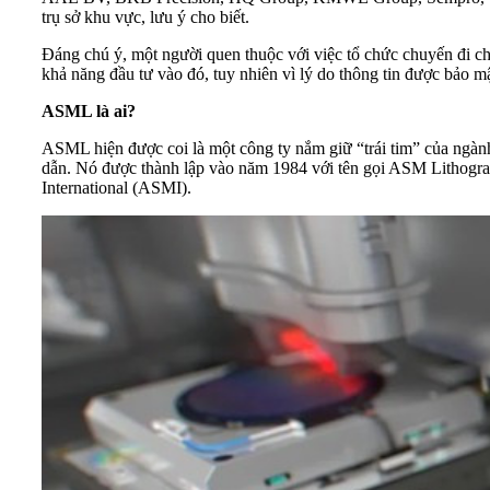
trụ sở khu vực, lưu ý cho biết.
Đáng chú ý, một người quen thuộc với việc tổ chức chuyến đi ch
khả năng đầu tư vào đó, tuy nhiên vì lý do thông tin được bảo mậ
ASML là ai?
ASML hiện được coi là một công ty nắm giữ “trái tim” của ngành
dẫn. Nó được thành lập vào năm 1984 với tên gọi ASM Lithograp
International (ASMI).