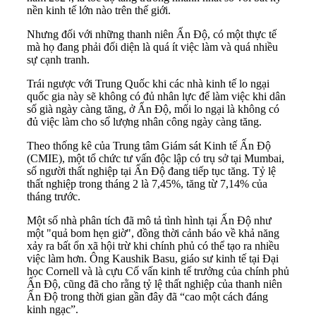
nền kinh tế lớn nào trên thế giới.
Nhưng đối với những thanh niên Ấn Độ, có một thực tế
mà họ đang phải đối diện là quá ít việc làm và quá nhiều
sự cạnh tranh.
Trái ngược với Trung Quốc khi các nhà kinh tế lo ngại
quốc gia này sẽ không có đủ nhân lực để làm việc khi dân
số già ngày càng tăng, ở Ấn Độ, mối lo ngại là không có
đủ việc làm cho số lượng nhân công ngày càng tăng.
Theo thống kê của Trung tâm Giám sát Kinh tế Ấn Độ
(CMIE), một tổ chức tư vấn độc lập có trụ sở tại Mumbai,
số người thất nghiệp tại Ấn Độ đang tiếp tục tăng. Tỷ lệ
thất nghiệp trong tháng 2 là 7,45%, tăng từ 7,14% của
tháng trước.
Một số nhà phân tích đã mô tả tình hình tại Ấn Độ như
một "quả bom hẹn giờ", đồng thời cảnh báo về khả năng
xảy ra bất ổn xã hội trừ khi chính phủ có thể tạo ra nhiều
việc làm hơn. Ông Kaushik Basu, giáo sư kinh tế tại Đại
học Cornell và là cựu Cố vấn kinh tế trưởng của chính phủ
Ấn Độ, cũng đã cho rằng tỷ lệ thất nghiệp của thanh niên
Ấn Độ trong thời gian gần đây đã “cao một cách đáng
kinh ngạc”.