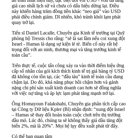
an toàn nhất hiện nay, đặc biệt đối với USD - vốn đã tăng
giá cao nhất lịch sử và chưa có dấu hiệu dừng lại. Điều
này khiến hàng trăm đồng tiền khác “neo giá” vào USD
phải điều chỉnh giảm. Dĩ nhiên, khó tránh khỏi lạm phát
quay trở lại.
Tiến sĩ Daniel Lacalle, Chuyên gia Kinh tế trưởng tại Quỹ
phòng hộ Tressis cho rằng: “sẽ là sai lầm nếu coi xung đột
Israel - Hamas là dạng sự kiện lẻ tẻ. Biến cố này rất hệ
trọng đối với an ninh, thương mại và tăng trưởng kinh tế
toàn cầu”.
Trên thực tế, cuộc tấn công xảy ra vào thời điểm hiệu ứng
cấp số nhân của gói kích thích kinh tế trị giá hàng tỷ USD
đã không còn tồn tại, các “đầu tàu” kinh tế toàn cầu đang
chậm lại. Do đó, khả năng phục hồi chậm hơn và gánh
nặng chi phí sản xuất kinh doanh cao hơn sẽ đồng nghĩa
với việc nợ tăng và áp lực lạm phát tăng mạnh trở lại.
Ông Homayoun Falakshahi, Chuyên gia phân tích cấp cao
tại Công ty Dữ liệu Kpler (Bỉ) nhận định: “xung đột Israel
– Hamas sẽ thay đổi hoàn toàn cuộc chơi trên thị trường
dầu mỏ. Lúc đó, chúng ta sẽ không thấy giá dầu tăng đột
biến 2%, mà là 20%”. Mọi hệ lụy đều xuất phát từ đây.
Có thể bạn quan tâm