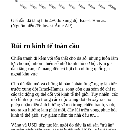
Giá dầu đã tăng hơn 4% do xung đột Israel- Hamas.
(Nguồn biểu đồ: Invest Ảnh: AP)
Rủi ro kinh tế toàn cầu
Chiến tranh đi kèm với tổn thất cho đa số, nhưng luôn làm
lợi cho một nhóm thiểu số nhờ tranh thủ cơ hội. Khi giá
dầu tăng cao, sẽ mang đến cơ hội cho những quốc gia
ngoài khu vực.
Cho dù dầu mỏ và chứng khoán “phản ứng” ngay lập tức
trước xung đột Israel-Hamas, song còn quá sớm để chỉ ra
các tác động cụ thể đối với kinh tế thế giới. Tuy nhiên, các
mô hình dự báo trong các cuộc xung đột đã xảy ra cho
phép nhận diện ảnh hưởng vĩ mô trong chiến tranh, ví dụ
tạo ra xu hướng lạm phát mới, đẩy lùi triển vọng phục hồi
kinh tế thế giới, suy giảm niềm tin nhà đầu tư,…
Vàng và USD tiếp tục lên ngôi do đây là tài sản “trú ẩn”