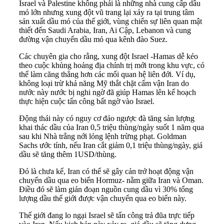
Israel và Palestine không phải là những nhà cung cấp dầu
mỏ lớn nhưng xung đột vũ trang lại xảy ra tại trung tâm
sản xuất dầu mỏ của thế giới, vùng chiến sự liên quan mật
thiết đến Saudi Arabia, Iran, Ai Cập, Lebanon và cung
đường vận chuyển dầu mỏ qua kênh đào Suez.
Các chuyên gia cho rằng, xung đột Israel -Hamas dễ kéo
theo cuộc khủng hoảng địa chính trị mới trong khu vực, có
thể làm căng thẳng hơn các mối quan hệ liên đới. Ví dụ,
không loại trừ khả năng Mỹ thắt chặt cấm vận Iran do
nước này nước bị nghi ngờ đã giúp Hamas lên kế hoạch
thực hiện cuộc tấn công bất ngờ vào Israel.
Động thái này có nguy cơ đảo ngược đà tăng sản lượng
khai thác dầu của Iran 0,5 triệu thùng/ngày suốt 1 năm qua
sau khi Nhà trắng nới lỏng lệnh trừng phạt. Goldman
Sachs ước tính, nếu Iran cắt giảm 0,1 triệu thùng/ngày, giá
dầu sẽ tăng thêm 1USD/thùng.
Đó là chưa kể, Iran có thể sẽ gây cản trở hoạt động vận
chuyển dầu qua eo biển Hormuz- nằm giữa Iran và Oman.
Điều đó sẽ làm gián đoạn nguồn cung dầu vì 30% tổng
lượng dầu thế giới được vận chuyển qua eo biển này.
Thế giới đang lo ngại Israel sẽ tấn công trả đũa trực tiếp