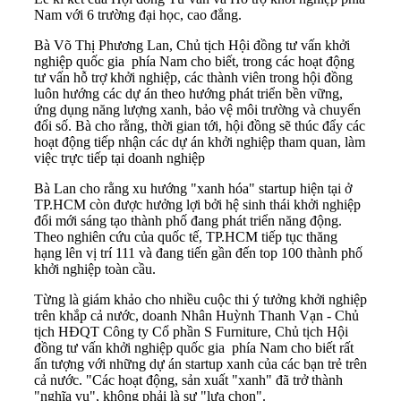
Nam với 6 trường đại học, cao đẳng.
Bà Võ Thị Phương Lan, Chủ tịch Hội đồng tư vấn khởi
nghiệp quốc gia phía Nam cho biết, trong các hoạt động
tư vấn hỗ trợ khởi nghiệp, các thành viên trong hội đồng
luôn hướng các dự án theo hướng phát triển bền vững,
ứng dụng năng lượng xanh, bảo vệ môi trường và chuyển
đổi số. Bà cho rằng, thời gian tới, hội đồng sẽ thúc đẩy các
hoạt động tiếp nhận các dự án khởi nghiệp tham quan, làm
việc trực tiếp tại doanh nghiệp
Bà Lan cho rằng xu hướng "xanh hóa" startup hiện tại ở
TP.HCM còn được hưởng lợi bởi hệ sinh thái khởi nghiệp
đổi mới sáng tạo thành phố đang phát triển năng động.
Theo nghiên cứu của quốc tế, TP.HCM tiếp tục thăng
hạng lên vị trí 111 và đang tiến gần đến top 100 thành phố
khởi nghiệp toàn cầu.
Từng là giám khảo cho nhiều cuộc thi ý tưởng khởi nghiệp
trên khắp cả nước, doanh Nhân Huỳnh Thanh Vạn - Chủ
tịch HĐQT Công ty Cổ phần S Furniture, Chủ tịch Hội
đồng tư vấn khởi nghiệp quốc gia phía Nam cho biết rất
ấn tượng với những dự án startup xanh của các bạn trẻ trên
cả nước. "Các hoạt động, sản xuất "xanh" đã trở thành
"nghĩa vụ", không phải là sự "lựa chọn".