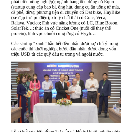
phát triển nông nghiệp); ngành hàng tiêu dùng có Equo
(startup cung cấp bao bì, ống hút, dụng cụ ăn uống từ mía,
cà phê, dừa); phương tiện di chuyển có Dat bike, HayBike
(xe đạp trợ lực điện); xử lý chất thải có Grac, Veca,
Ralaya, Vucico; lĩnh vực năng lượng có LC, Blue Boson,
SolarTek…; thức ăn có Cricket One (nuôi dế thay thế
protein); lĩnh vực chuỗi cung ứng có Hyyh…
Các startup “xanh” hầu hết đều nhận được sự chú ý trong
các cuộc thi khởi nghiệp, bước đầu nhận được dòng vốn
triệu USD từ các quỹ đầu tư trong và ngoài nước.
Lễ kí kết của Hội đồng Tư vấn và Hỗ trợ khởi nghiệp phía